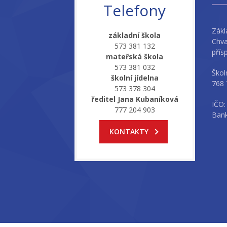
Telefony
Zákl
základní škola
Chva
573 381 132
přís
mateřská škola
573 381 032
Škol
školní jídelna
768 
573 378 304
ředitel Jana Kubaníková
IČO:
777 204 903
Bank
KONTAKTY