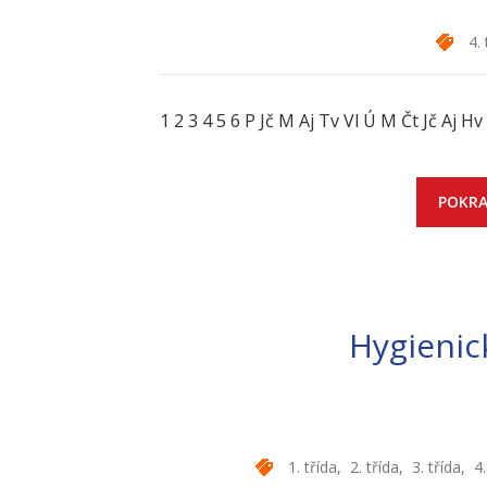
4. 
1 2 3 4 5 6 P Jč M Aj Tv Vl Ú M Čt Jč Aj H
POKRA
Hygienic
1. třída
,
2. třída
,
3. třída
,
4.