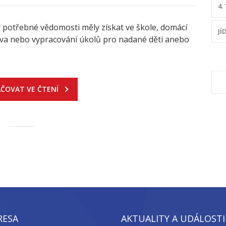
4.
y potřebné vědomosti měly získat ve škole, domácí
JÍ
čiva nebo vypracování úkolů pro nadané děti anebo
V
ČOVAT VE ČTENÍ
RESA
AKTUALITY A UDÁLOSTI