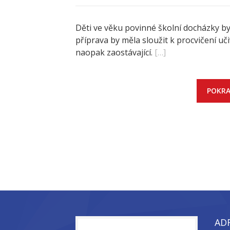
Děti ve věku povinné školní docházky b
příprava by měla sloužit k procvičení u
naopak zaostávající.
[…]
POKRA
AD