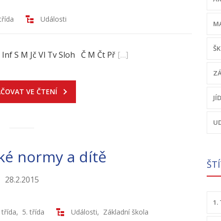
třída
Události
MA
ŠK
v Inf S M Jč Vl Tv Sloh Č M Čt Př
[…]
ZÁ
ČOVAT VE ČTENÍ
JÍ
UD
ké normy a dítě
ŠT
28.2.2015
1.
 třída
,
5. třída
Události
,
Základní škola