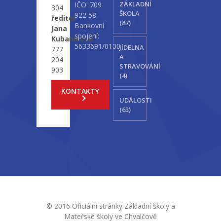
ZÁKLADNÍ
IČO: 709
304
ŠKOLA
922 58
ředitel
(87)
Bankovní
Jana
spojení:
Kubaníková
5633691/0100
JÍDELNA
777
A
204
STRAVOVÁNÍ
903
(4)
KONTAKTY
UDÁLOSTI
(63)
© 2016 Oficiální stránky Základní školy a
Mateřské školy ve Chvalčově