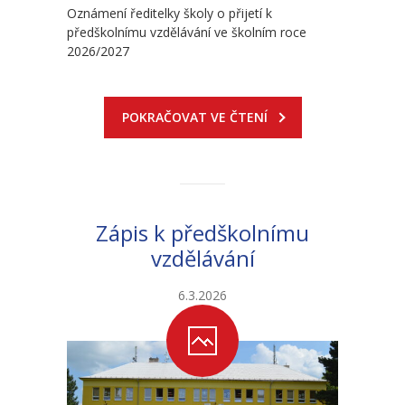
-- Školní řád MŠ
Oznámení ředitelky školy o přijetí k
předškolnímu vzdělávání ve školním roce
-- Školní vzdělávací program MŠ
2026/2027
-- Fotogalerie MŠ
POKRAČOVAT VE ČTENÍ
Školní družina
-- Aktuality a akce ŠD
-- Organizace školního roku ŠD
Zápis k předškolnímu
-- Vnitřní řád ŠD
vzdělávání
-- Školní vzdělávací program ŠD
6.3.2026
-- Fotogalerie ŠD
Jídelna
-- Jídelníček