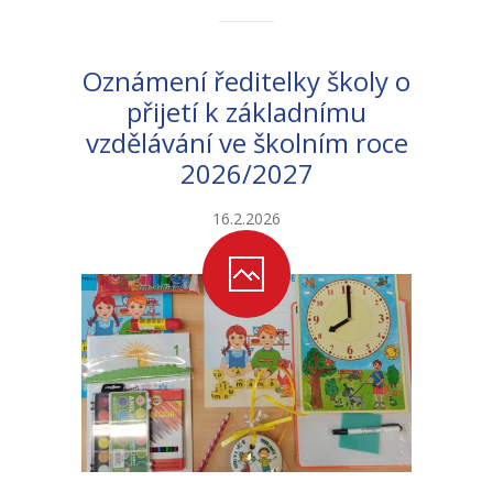
-- Sportovní areál
Oznámení ředitelky školy o
---- Tělocvična
přijetí k základnímu
---- Posilovna
vzdělávání ve školním roce
2026/2027
---- Multifunkční hřiště
16.2.2026
---- Správce areálu
Kontakt