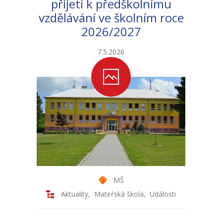
přijetí k předškolnímu
vzdělávání ve školním roce
-- Školní řád ZŠ
2026/2027
-- Školní vzdělávací program ZŠ
7.5.2026
-- Fotogalerie ZŠ
Mateřská škola
-- Aktuality MŠ
-- Uspořádání dne MŠ
-- Učitelé MŠ
-- Organizace školního roku MŠ
MŠ
-- Zápis dětí do MŠ
Aktuality
,
Mateřská škola
,
Události
-- Nadstandardní činnosti