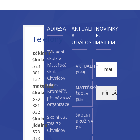
ADRESA
AKTUALITY
NOVINKY
A
E-
Telefony
UDÁLOSTI
MAILEM
Základní
základní
škola a
škola
Mateřská
573
AKTUALITY
škola
(139)
381
Chvalčov,
132
okres
mateřská
MATEŘSKÁ
Kroměříž,
škola
ŠKOLA
příspěvková
573
(35)
organizace
381
032
ŠKOLNÍ
Školní 633
školní
DRUŽINA
768 72
jídelna
(9)
Chvalčov
573
378