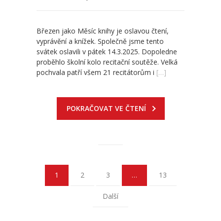
Březen jako Měsíc knihy je oslavou čtení,
vyprávění a knížek. Společně jsme tento
svátek oslavili v pátek 14.3.2025. Dopoledne
proběhlo školní kolo recitační soutěže. Velká
pochvala patří všem 21 recitátorům i
[…]
POKRAČOVAT VE ČTENÍ
1
2
3
…
13
Další