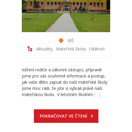
-- Odhlášení stravy
-- Vnitřní řád ŠJ
-- Seznam alergenů
MŠ
O nás
Aktuality
,
Mateřská škola
,
Události
-- Úřední deska a dokumenty
-- Klub rodičů
Vážení rodiče a zákonní zástupci, připravili
jsme pro vás souhrnné informace a postup,
-- Školská rada ZŠ Chvalčov
jak vaše dítko zapsat do naší mateřské školy.
Jsme moc rádi, že jste si vybrali právě naši
-- Školní poradenské pracoviště ZŠ a MŠ
mateřskou školu. V letošním školním
[…]
-- Volná místa
POKRAČOVAT VE ČTENÍ
-- Dotační programy
-- GDPR