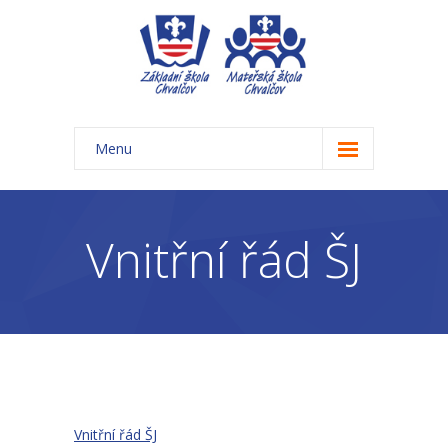
Menu
Úvod
Základní škola
Vnitřní řád ŠJ
-- Aktuality ZŠ
-- Třídy ZŠ
-- Organizace školního roku ZŠ
-- Časový rozvrh, přestávky
Vnitřní řád ŠJ
-- Třídní schůzky