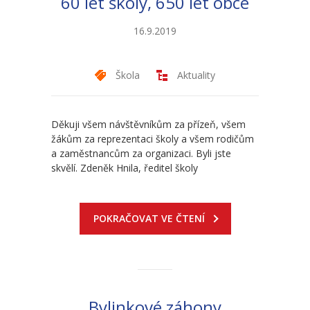
60 let školy, 650 let obce
-- Sportovní areál
16.9.2019
---- Tělocvična
Škola
Aktuality
---- Posilovna
---- Multifunkční hřiště
Děkuji všem návštěvníkům za přízeň, všem
žákům za reprezentaci školy a všem rodičům
---- Správce areálu
a zaměstnancům za organizaci. Byli jste
skvělí. Zdeněk Hnila, ředitel školy
Kontakt
POKRAČOVAT VE ČTENÍ
Bylinkové záhony