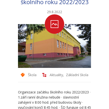
školního roku 2022/2023
-- Školní řád ZŠ
29.8.2022
-- Školní vzdělávací program ZŠ
-- Fotogalerie ZŠ
Mateřská škola
-- Aktuality MŠ
-- Uspořádání dne MŠ
-- Učitelé MŠ
Škola
Aktuality
,
Základní škola
-- Organizace školního roku MŠ
-- Zápis dětí do MŠ
Organizace začátku školního roku 2022/2023 ·
1.září ranní družina nebude · slavnostní
-- Nadstandardní činnosti
zahájení v 8:00 hod. před budovou školy ·
vyučování končí 8:45 hod. · ŠD funguje od 8:45