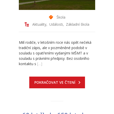
-- Odhlášení stravy
-- Vnitřní řád ŠJ
Škola
Aktuality
,
Události
,
Základní škola
-- Seznam alergenů
O nás
Milí rodiče, v letošním roce nás opět nečeká
tradiční zápis, ale v pozměněné podobě v
-- Úřední deska a dokumenty
souladu s opatřeními vydanými MŠMT a v
souladu s právními předpisy. Bez osobního
-- Klub rodičů
kontaktu s
[…]
-- Školská rada ZŠ Chvalčov
-- Školní poradenské pracoviště ZŠ a MŠ
POKRAČOVAT VE ČTENÍ
-- Volná místa
-- Dotační programy
-- GDPR