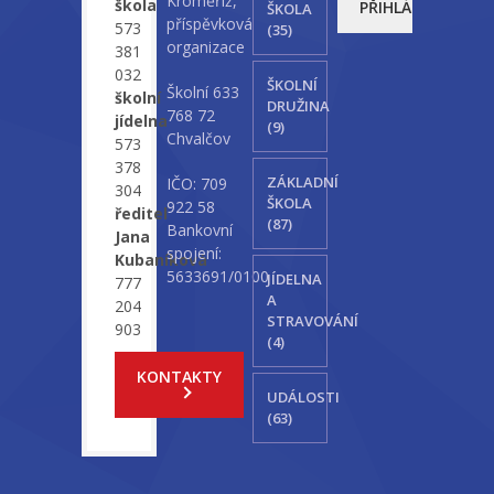
Kroměříž,
škola
ŠKOLA
příspěvková
573
(35)
organizace
381
032
ŠKOLNÍ
Školní 633
školní
DRUŽINA
768 72
jídelna
(9)
Chvalčov
573
378
ZÁKLADNÍ
IČO: 709
304
ŠKOLA
922 58
ředitel
(87)
Bankovní
Jana
spojení:
Kubaníková
5633691/0100
JÍDELNA
777
A
204
STRAVOVÁNÍ
903
(4)
KONTAKTY
UDÁLOSTI
(63)