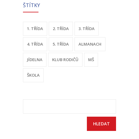
ŠTÍTKY
-- Odhlášení stravy
-- Vnitřní řád ŠJ
1. TŘÍDA
2. TŘÍDA
3. TŘÍDA
-- Seznam alergenů
4. TŘÍDA
5. TŘÍDA
ALMANACH
O nás
-- Úřední deska a dokumenty
JÍDELNA
KLUB RODIČŮ
MŠ
-- Klub rodičů
ŠKOLA
-- Školská rada ZŠ Chvalčov
-- Školní poradenské pracoviště ZŠ a MŠ
Vyhledávání
-- Volná místa
-- Dotační programy
-- GDPR