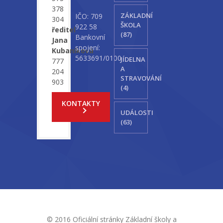
378
ZÁKLADNÍ
IČO: 709
304
ŠKOLA
922 58
ředitel
(87)
Bankovní
Jana
spojení:
Kubaníková
5633691/0100
JÍDELNA
777
A
204
STRAVOVÁNÍ
903
(4)
KONTAKTY
UDÁLOSTI
(63)
© 2016 Oficiální stránky Základní školy a