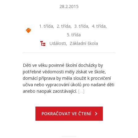
28.2.2015
-- Školní řád ZŠ
-- Školní vzdělávací program ZŠ
1. třída
,
2. třída
,
3. třída
,
4. třída
,
5. třída
-- Fotogalerie ZŠ
Události
,
Základní škola
Mateřská škola
-- Aktuality MŠ
Děti ve věku povinné školní docházky by
potřebné vědomosti měly získat ve škole,
-- Uspořádání dne MŠ
domácí příprava by měla sloužit k procvičení
učiva nebo vypracování úkolů pro nadané děti
-- Učitelé MŠ
anebo naopak zaostávající.
[…]
-- Organizace školního roku MŠ
POKRAČOVAT VE ČTENÍ
-- Zápis dětí do MŠ
-- Nadstandardní činnosti