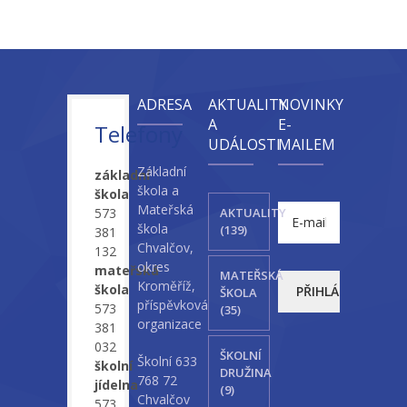
-- Sportovní areál
---- Tělocvična
ADRESA
AKTUALITY
NOVINKY
---- Posilovna
A
E-
Telefony
UDÁLOSTI
MAILEM
---- Multifunkční hřiště
Základní
základní
---- Správce areálu
škola a
škola
Mateřská
573
AKTUALITY
Kontakt
škola
(139)
381
Chvalčov,
132
okres
mateřská
MATEŘSKÁ
Kroměříž,
škola
ŠKOLA
příspěvková
573
(35)
organizace
381
032
ŠKOLNÍ
Školní 633
školní
DRUŽINA
768 72
jídelna
(9)
Chvalčov
573