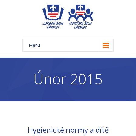
Menu
Úvod
Základní škola
Únor 2015
-- Aktuality ZŠ
-- Třídy ZŠ
-- Organizace školního roku ZŠ
-- Časový rozvrh, přestávky
Hygienické normy a dítě
-- Třídní schůzky