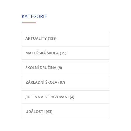
-- Školní řád MŠ
-- Školní vzdělávací program MŠ
KATEGORIE
-- Fotogalerie MŠ
AKTUALITY (139)
Školní družina
-- Aktuality a akce ŠD
MATEŘSKÁ ŠKOLA (35)
-- Organizace školního roku ŠD
ŠKOLNÍ DRUŽINA (9)
-- Vnitřní řád ŠD
ZÁKLADNÍ ŠKOLA (87)
-- Školní vzdělávací program ŠD
JÍDELNA A STRAVOVÁNÍ (4)
-- Fotogalerie ŠD
UDÁLOSTI (63)
Jídelna
-- Jídelníček