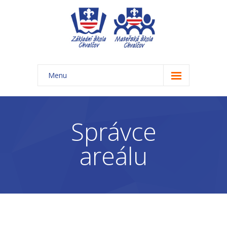
Menu
Úvod
Základní škola
Správce
-- Aktuality ZŠ
areálu
-- Třídy ZŠ
-- Organizace školního roku ZŠ
-- Časový rozvrh, přestávky
-- Třídní schůzky