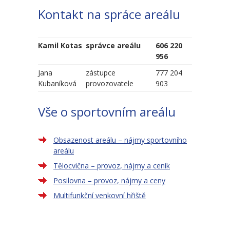
Kontakt na spráce areálu
-- Školní řád ZŠ
-- Školní vzdělávací program ZŠ
Kamil Kotas
správce areálu
606 220
956
-- Fotogalerie ZŠ
Jana
zástupce
777 204
Kubaníková
Mateřská škola
provozovatele
903
-- Aktuality MŠ
Vše o sportovním areálu
-- Uspořádání dne MŠ
Obsazenost areálu – nájmy sportovního
-- Učitelé MŠ
areálu
Tělocvična – provoz, nájmy a ceník
-- Organizace školního roku MŠ
Posilovna – provoz, nájmy a ceny
-- Zápis dětí do MŠ
Multifunkční venkovní hřiště
-- Nadstandardní činnosti