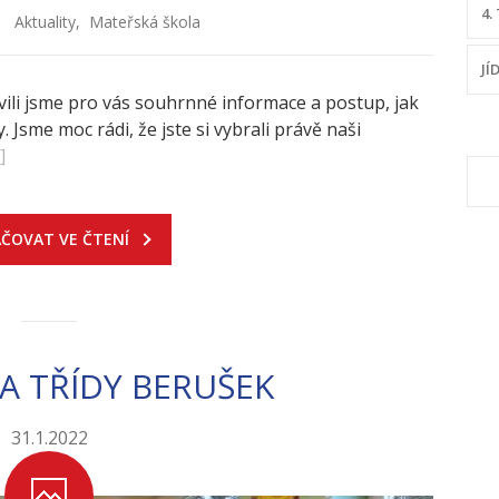
4.
Aktuality
,
Mateřská škola
JÍ
vili jsme pro vás souhrnné informace a postup, jak
 Jsme moc rádi, že jste si vybrali právě naši
]
V
ČOVAT VE ČTENÍ
A TŘÍDY BERUŠEK
31.1.2022