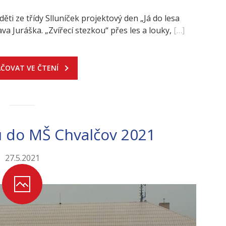
děti ze třídy Slluníček projektový den „Já do lesa
a Juráška. „Zvířecí stezkou“ přes les a louky,
[…]
ČOVAT VE ČTENÍ
u do MŠ Chvalčov 2021
27.5.2021