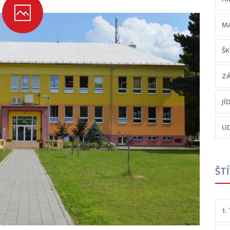
MA
ŠK
ZÁ
JÍ
UD
ŠT
1.