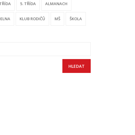
 TŘÍDA
5. TŘÍDA
ALMANACH
DELNA
KLUB RODIČŮ
MŠ
ŠKOLA
yhledávání