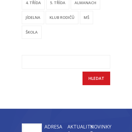
4. TŘÍDA
5. TŘÍDA
ALMANACH
-- Sportovní areál
JÍDELNA
KLUB RODIČŮ
MŠ
---- Tělocvična
ŠKOLA
---- Posilovna
---- Multifunkční hřiště
---- Správce areálu
Vyhledávání
Kontakt
ADRESA
AKTUALITY
NOVINKY