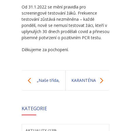
-- Školní řád MŠ
Od 31.1.2022 se mění pravidla pro
screeningové testování žáků. Frekvence
-- Školní vzdělávací program MŠ
testování zůstává nezměněna – každé
pondělí, nově se nemusí testovat žáci, kteří v
-- Fotogalerie MŠ
uplynulých 30 dnech prodělali covid a přinesou
písemné potvrzení o pozitivním PCR testu.
Školní družina
Děkujeme za pochopení.
-- Aktuality a akce ŠD
-- Organizace školního roku ŠD
-- Vnitřní řád ŠD
„Naše třída,
KARANTÉNA
-- Školní vzdělávací program ŠD
naše parta“
TŘÍDY BERUŠEK
-- Fotogalerie ŠD
KATEGORIE
Jídelna
-- Jídelníček
AKTUALITY (139)