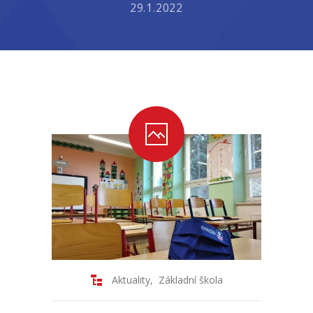
29.1.2022
-- Školní řád ZŠ
-- Školní vzdělávací program ZŠ
-- Fotogalerie ZŠ
Mateřská škola
-- Aktuality MŠ
-- Uspořádání dne MŠ
-- Učitelé MŠ
-- Organizace školního roku MŠ
-- Zápis dětí do MŠ
Aktuality
,
Základní škola
-- Nadstandardní činnosti