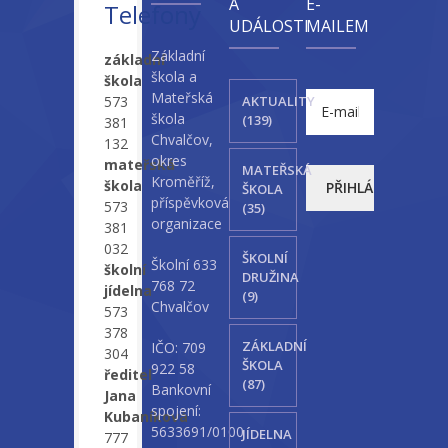
A
E-
Telefony
UDÁLOSTI
MAILEM
Základní
základní
škola a
škola
Mateřská
573
AKTUALITY
škola
(139)
381
Chvalčov,
132
okres
mateřská
MATEŘSKÁ
Kroměříž,
škola
ŠKOLA
příspěvková
573
(35)
organizace
381
032
ŠKOLNÍ
Školní 633
školní
DRUŽINA
768 72
jídelna
(9)
Chvalčov
573
378
ZÁKLADNÍ
IČO: 709
304
ŠKOLA
922 58
ředitel
(87)
Bankovní
Jana
spojení:
Kubaníková
5633691/0100
JÍDELNA
777