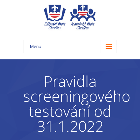
Menu
Úvod
Základní škola
Pravidla
-- Aktuality ZŠ
screeningového
-- Třídy ZŠ
testování od
-- Organizace školního roku ZŠ
31.1.2022
-- Časový rozvrh, přestávky
-- Třídní schůzky