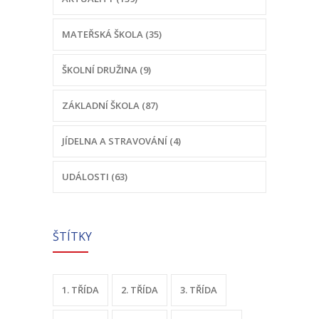
-- Odhlášení stravy
MATEŘSKÁ ŠKOLA (35)
-- Vnitřní řád ŠJ
ŠKOLNÍ DRUŽINA (9)
-- Seznam alergenů
ZÁKLADNÍ ŠKOLA (87)
O nás
-- Úřední deska a dokumenty
JÍDELNA A STRAVOVÁNÍ (4)
-- Klub rodičů
UDÁLOSTI (63)
-- Školská rada ZŠ Chvalčov
-- Školní poradenské pracoviště ZŠ a MŠ
ŠTÍTKY
-- Volná místa
-- Dotační programy
1. TŘÍDA
2. TŘÍDA
3. TŘÍDA
-- GDPR