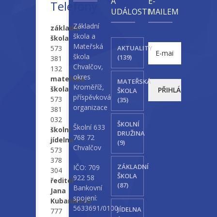
A
E-
Telefony
UDÁLOSTI
MAILEM
Základní
základní
škola a
škola
Mateřská
573
AKTUALITY
škola
(139)
381
Chvalčov,
132
okres
mateřská
MATEŘSKÁ
Kroměříž,
škola
ŠKOLA
příspěvková
573
(35)
organizace
381
032
ŠKOLNÍ
Školní 633
školní
DRUŽINA
768 72
jídelna
(9)
Chvalčov
573
378
ZÁKLADNÍ
IČO: 709
304
ŠKOLA
922 58
ředitel
(87)
Bankovní
Jana
spojení:
Kubaníková
5633691/0100
JÍDELNA
777