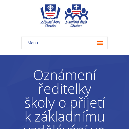
Menu
Úvod
Základní škola
Oznámení
-- Aktuality ZŠ
ředitelky
-- Třídy ZŠ
školy o přijetí
-- Organizace školního roku ZŠ
k základnímu
-- Časový rozvrh, přestávky
-- Třídní schůzky