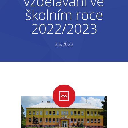
vzdělávání ve
školním roce
-- Školní řád ZŠ
2022/2023
-- Školní vzdělávací program ZŠ
-- Fotogalerie ZŠ
2.5.2022
Mateřská škola
-- Aktuality MŠ
-- Uspořádání dne MŠ
-- Učitelé MŠ
-- Organizace školního roku MŠ
-- Zápis dětí do MŠ
-- Nadstandardní činnosti