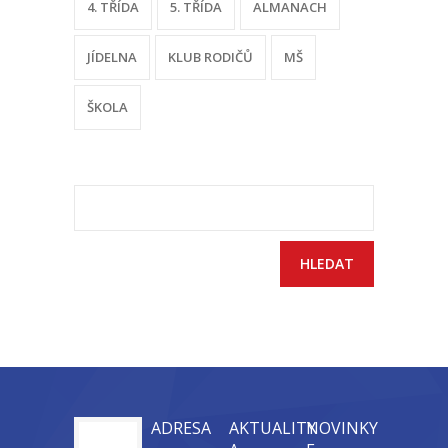
4. TŘÍDA
5. TŘÍDA
ALMANACH
-- Sportovní areál
JÍDELNA
KLUB RODIČŮ
MŠ
---- Tělocvična
ŠKOLA
---- Posilovna
---- Multifunkční hřiště
---- Správce areálu
Vyhledávání
Kontakt
ADRESA
AKTUALITY
NOVINKY