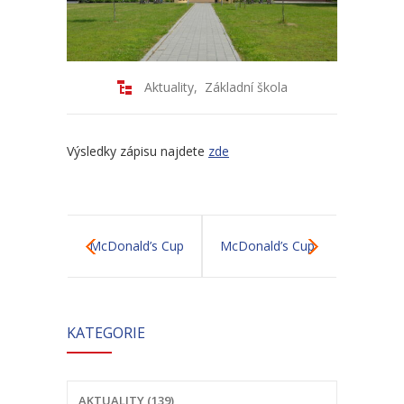
-- Školní řád MŠ
-- Školní vzdělávací program MŠ
-- Fotogalerie MŠ
Aktuality
,
Základní škola
Školní družina
Výsledky zápisu najdete
zde
-- Aktuality a akce ŠD
-- Organizace školního roku ŠD
-- Vnitřní řád ŠD
McDonald’s Cup
McDonald’s Cup
-- Školní vzdělávací program ŠD
-- Fotogalerie ŠD
KATEGORIE
Jídelna
-- Jídelníček
AKTUALITY (139)