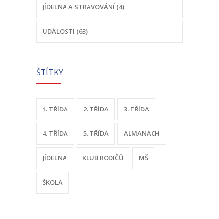
JÍDELNA A STRAVOVÁNÍ (4)
-- Sportovní areál
UDÁLOSTI (63)
---- Tělocvična
---- Posilovna
ŠTÍTKY
---- Multifunkční hřiště
---- Správce areálu
1. TŘÍDA
2. TŘÍDA
3. TŘÍDA
Kontakt
4. TŘÍDA
5. TŘÍDA
ALMANACH
JÍDELNA
KLUB RODIČŮ
MŠ
ŠKOLA