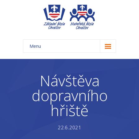
Menu
Úvod
Základní škola
Návštěva
-- Aktuality ZŠ
dopravního
-- Třídy ZŠ
hřiště
-- Organizace školního roku ZŠ
-- Časový rozvrh, přestávky
22.6.2021
-- Třídní schůzky