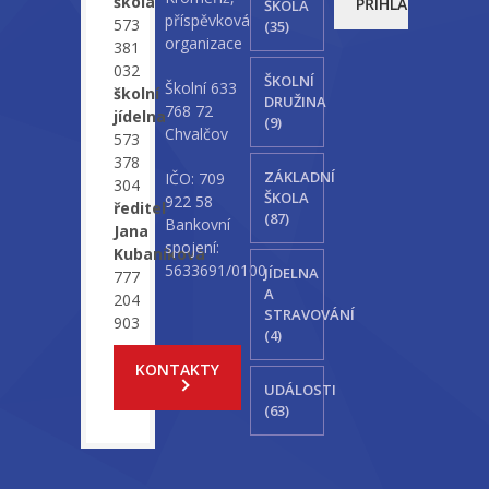
škola
ŠKOLA
příspěvková
573
(35)
organizace
381
032
ŠKOLNÍ
Školní 633
školní
DRUŽINA
768 72
jídelna
(9)
Chvalčov
573
378
ZÁKLADNÍ
IČO: 709
304
ŠKOLA
922 58
ředitel
(87)
Bankovní
Jana
spojení:
Kubaníková
5633691/0100
JÍDELNA
777
A
204
STRAVOVÁNÍ
903
(4)
KONTAKTY
UDÁLOSTI
(63)