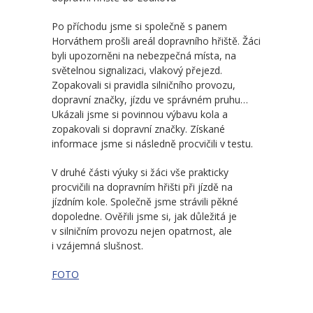
-- Školní řád MŠ
Po příchodu jsme si společně s panem
-- Školní vzdělávací program MŠ
Horváthem prošli areál dopravního hřiště. Žáci
byli upozorněni na nebezpečná místa, na
-- Fotogalerie MŠ
světelnou signalizaci, vlakový přejezd.
Zopakovali si pravidla silničního provozu,
Školní družina
dopravní značky, jízdu ve správném pruhu…
Ukázali jsme si povinnou výbavu kola a
-- Aktuality a akce ŠD
zopakovali si dopravní značky. Získané
informace jsme si následně procvičili v testu.
-- Organizace školního roku ŠD
V druhé části výuky si žáci vše prakticky
-- Vnitřní řád ŠD
procvičili na dopravním hřišti při jízdě na
jízdním kole. Společně jsme strávili pěkné
-- Školní vzdělávací program ŠD
dopoledne. Ověřili jsme si, jak důležitá je
v silničním provozu nejen opatrnost, ale
-- Fotogalerie ŠD
i vzájemná slušnost.
Jídelna
FOTO
-- Jídelníček