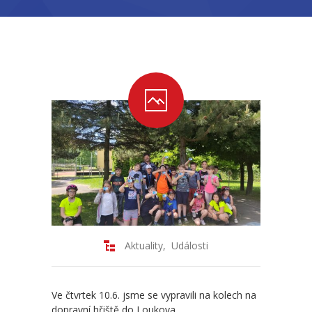
-- Školní řád ZŠ
-- Školní vzdělávací program ZŠ
-- Fotogalerie ZŠ
Mateřská škola
-- Aktuality MŠ
-- Uspořádání dne MŠ
-- Učitelé MŠ
-- Organizace školního roku MŠ
Aktuality
,
Události
-- Zápis dětí do MŠ
-- Nadstandardní činnosti
Ve čtvrtek 10.6. jsme se vypravili na kolech na
dopravní hřiště do Loukova