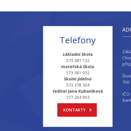
AD
Telefony
Zákl
základní škola
Chva
573 381 132
přís
mateřská škola
573 381 032
Škol
školní jídelna
768 
573 378 304
ředitel Jana Kubaníková
IČO:
777 204 903
Bank
KONTAKTY