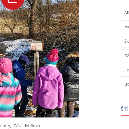
AK
MA
ŠK
ZÁ
JÍ
UD
ŠT
uality
,
Základní škola