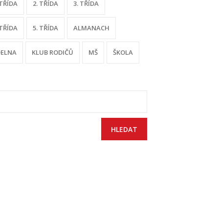
 TŘÍDA
2. TŘÍDA
3. TŘÍDA
 TŘÍDA
5. TŘÍDA
ALMANACH
DELNA
KLUB RODIČŮ
MŠ
ŠKOLA
yhledávání