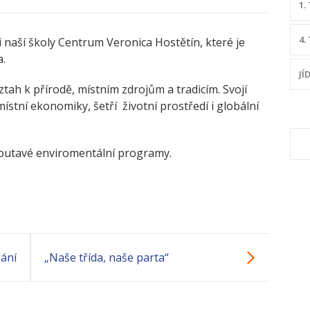
1.
4.
áci naší školy Centrum Veronica Hostětín, které je
a.
JÍ
tah k přírodě, místním zdrojům a tradicím. Svojí
stní ekonomiky, šetří životní prostředí i globální
V
poutavé enviromentální programy.
ání
„Naše třída, naše parta“