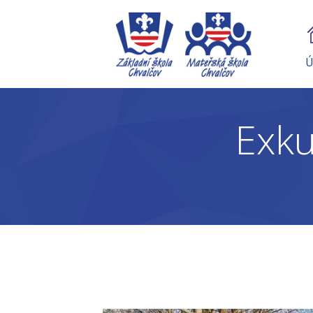
Ú
Exku