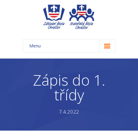
Menu
Úvod
Základní škola
Zápis do 1.
-- Aktuality ZŠ
třídy
-- Třídy ZŠ
-- Organizace školního roku ZŠ
7.4.2022
-- Časový rozvrh, přestávky
-- Třídní schůzky