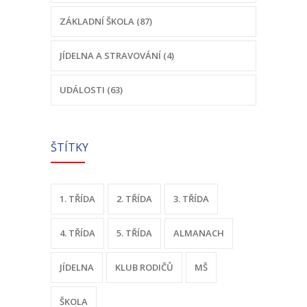
-- Odhlášení stravy
ZÁKLADNÍ ŠKOLA (87)
-- Vnitřní řád ŠJ
JÍDELNA A STRAVOVÁNÍ (4)
-- Seznam alergenů
UDÁLOSTI (63)
O nás
-- Úřední deska a dokumenty
ŠTÍTKY
-- Klub rodičů
-- Školská rada ZŠ Chvalčov
1. TŘÍDA
2. TŘÍDA
3. TŘÍDA
-- Školní poradenské pracoviště ZŠ a MŠ
4. TŘÍDA
5. TŘÍDA
ALMANACH
-- Volná místa
JÍDELNA
KLUB RODIČŮ
MŠ
-- Dotační programy
ŠKOLA
-- GDPR