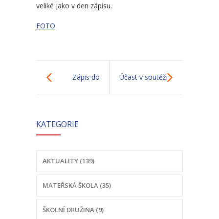
-- Školní řád MŠ
veliké jako v den zápisu.
-- Školní vzdělávací program MŠ
FOTO
-- Fotogalerie MŠ
Školní družina
Zápis do
Účast v soutěži
-- Aktuality a akce ŠD
mateřské školy
English
-- Organizace školního roku ŠD
KATEGORIE
Decathlon
-- Vnitřní řád ŠD
-- Školní vzdělávací program ŠD
AKTUALITY (139)
-- Fotogalerie ŠD
MATEŘSKÁ ŠKOLA (35)
Jídelna
-- Jídelníček
ŠKOLNÍ DRUŽINA (9)