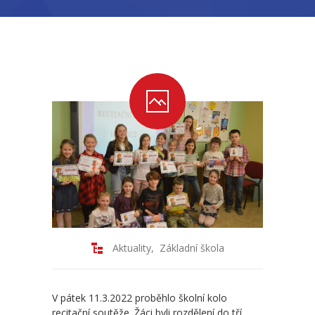
-- Školní řád ZŠ
-- Školní vzdělávací program ZŠ
-- Fotogalerie ZŠ
Mateřská škola
-- Aktuality MŠ
-- Uspořádání dne MŠ
-- Učitelé MŠ
-- Organizace školního roku MŠ
Aktuality
,
Základní škola
-- Zápis dětí do MŠ
-- Nadstandardní činnosti
V pátek 11.3.2022 proběhlo školní kolo
recitační soutěže. Žáci byli rozdělení do tří