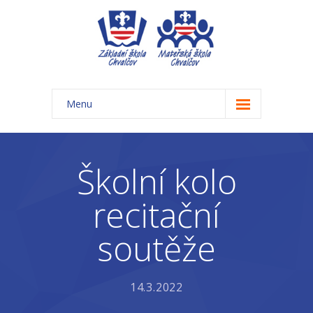
Menu
Úvod
Základní škola
Školní kolo
-- Aktuality ZŠ
recitační
-- Třídy ZŠ
soutěže
-- Organizace školního roku ZŠ
-- Časový rozvrh, přestávky
14.3.2022
-- Třídní schůzky