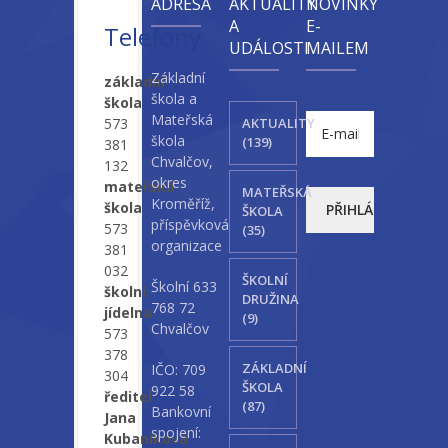
ADRESA
AKTUALITY
NOVINKY
A
E-
Telefony
UDÁLOSTI
MAILEM
Základní
základní
škola a
škola
Mateřská
573
AKTUALITY
škola
(139)
381
Chvalčov,
132
okres
mateřská
MATEŘSKÁ
Kroměříž,
škola
ŠKOLA
příspěvková
573
(35)
organizace
381
032
ŠKOLNÍ
Školní 633
školní
DRUŽINA
768 72
jídelna
(9)
Chvalčov
573
378
ZÁKLADNÍ
IČO: 709
304
ŠKOLA
922 58
ředitel
(87)
Bankovní
Jana
spojení:
Kubaníková