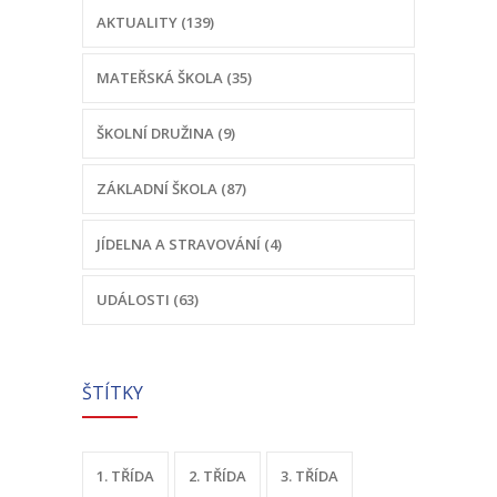
AKTUALITY (139)
-- Sportovní areál
MATEŘSKÁ ŠKOLA (35)
---- Tělocvična
ŠKOLNÍ DRUŽINA (9)
---- Posilovna
---- Multifunkční hřiště
ZÁKLADNÍ ŠKOLA (87)
---- Správce areálu
JÍDELNA A STRAVOVÁNÍ (4)
Kontakt
UDÁLOSTI (63)
ŠTÍTKY
1. TŘÍDA
2. TŘÍDA
3. TŘÍDA