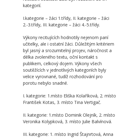
-- Školní řád MŠ
kategorií.
-- Školní vzdělávací program MŠ
I.kategorie – žáci 1.třídy, II. kategorie – žáci
2.-3.třídy, III. kategorie – žáci 4.-5.třídy.
-- Fotogalerie MŠ
Výkony recitujících hodnotily nejenom paní
Školní družina
učitelky, ale i ostatní žáci. Důležitým kritériem
byl jasný a srozumitelný projev, náročnost a
-- Aktuality a akce ŠD
délka zvoleného textu, oční kontakt s
publikem, celkový dojem. Výkony všech
-- Organizace školního roku ŠD
soutěžících v jednotlivých kategoriích byly
velice vyrovnané, tudíž rozhodování pro
-- Vnitřní řád ŠD
porotu nebylo snadné.
-- Školní vzdělávací program ŠD
I. kategorie: 1.místo Eliška Kolaříková, 2. místo
František Kotas, 3. místo Tina Vertigač.
-- Fotogalerie ŠD
II. kategorie: 1.místo Dominik Olejník, 2. místo
Jídelna
Veronika Kolypková, 3. místo Julie Balvínová.
-- Jídelníček
III. kategorie: 1. místo Ingrid Štajnrtová, Anna