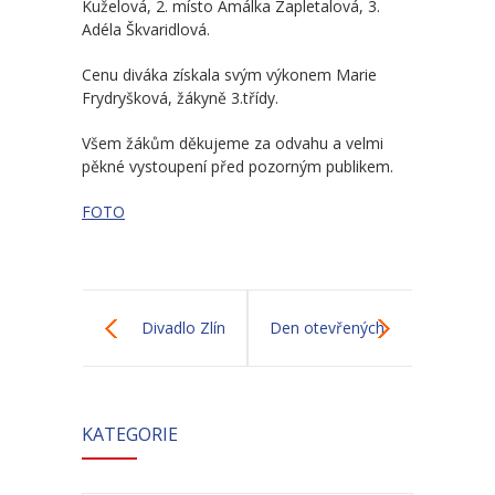
Kuželová, 2. místo Amálka Zapletalová, 3.
-- Odhlášení stravy
Adéla Škvaridlová.
-- Vnitřní řád ŠJ
Cenu diváka získala svým výkonem Marie
Frydryšková, žákyně 3.třídy.
-- Seznam alergenů
Všem žákům děkujeme za odvahu a velmi
O nás
pěkné vystoupení před pozorným publikem.
-- Úřední deska a dokumenty
FOTO
-- Klub rodičů
-- Školská rada ZŠ Chvalčov
Divadlo Zlín
Den otevřených
-- Školní poradenské pracoviště ZŠ a MŠ
dveří
-- Volná místa
KATEGORIE
-- Dotační programy
-- GDPR