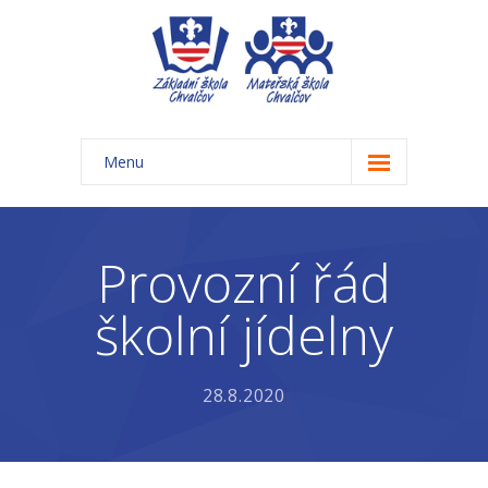
Menu
Úvod
Základní škola
Provozní řád
-- Aktuality ZŠ
školní jídelny
-- Třídy ZŠ
-- Organizace školního roku ZŠ
28.8.2020
-- Časový rozvrh, přestávky
-- Třídní schůzky