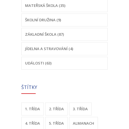
-- Školní řád MŠ
MATEŘSKÁ ŠKOLA (35)
-- Školní vzdělávací program MŠ
ŠKOLNÍ DRUŽINA (9)
-- Fotogalerie MŠ
ZÁKLADNÍ ŠKOLA (87)
Školní družina
JÍDELNA A STRAVOVÁNÍ (4)
-- Aktuality a akce ŠD
-- Organizace školního roku ŠD
UDÁLOSTI (63)
-- Vnitřní řád ŠD
ŠTÍTKY
-- Školní vzdělávací program ŠD
-- Fotogalerie ŠD
1. TŘÍDA
2. TŘÍDA
3. TŘÍDA
Jídelna
4. TŘÍDA
-- Jídelníček
5. TŘÍDA
ALMANACH