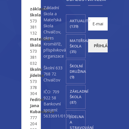
Základní
základní
-- Sportovní areál
škola a
škola
Mateřská
573
AKTUALITY
---- Tělocvična
škola
(139)
381
Chvalčov,
132
---- Posilovna
okres
mateřská
MATEŘSKÁ
Kroměříž,
škola
ŠKOLA
---- Multifunkční hřiště
příspěvková
573
(35)
organizace
381
---- Správce areálu
032
ŠKOLNÍ
Školní 633
školní
Kontakt
DRUŽINA
768 72
jídelna
(9)
Chvalčov
573
378
ZÁKLADNÍ
IČO: 709
304
ŠKOLA
922 58
ředitel
(87)
Bankovní
Jana
spojení:
Kubaníková
5633691/0100
JÍDELNA
777
A
204
STRAVOVÁNÍ