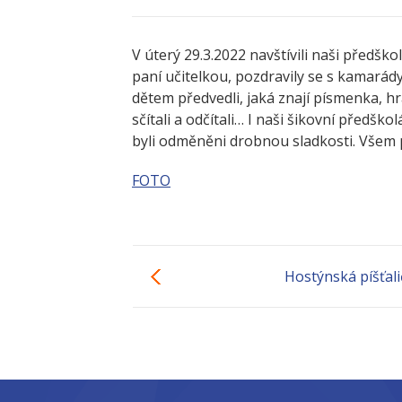
V úterý 29.3.2022 navštívili naši předškol
paní učitelkou, pozdravily se s kamarády 
dětem předvedli, jaká znají písmenka, hrál
sčítali a odčítali… I naši šikovní předšk
byli odměněni drobnou sladkosti. Všem 
FOTO
Hostýnská píšťal