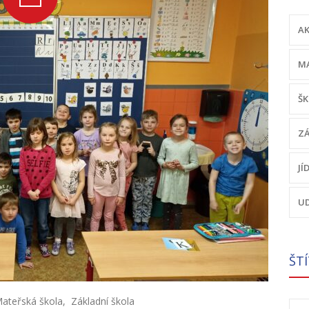
AK
MA
ŠK
ZÁ
JÍ
UD
ŠT
ateřská škola
,
Základní škola