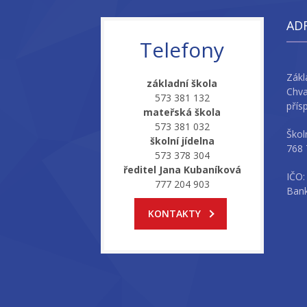
AD
Telefony
Zákl
základní škola
Chva
573 381 132
přís
mateřská škola
573 381 032
Škol
školní jídelna
768 
573 378 304
ředitel Jana Kubaníková
IČO:
777 204 903
Bank
KONTAKTY