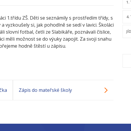
1.
4.
áci 1.třídu ZŠ. Děti se seznámily s prostředím třídy, s
a vyzkoušely si, jak pohodlně se sedí v lavici. Školáci
i slovní fotbal, četli ze Slabikáře, poznávali číslice,
JÍ
oláci měli možnost se do výuky zapojit. Za svoji snahu
přejeme hodně štěstí u zápisu.
V
ička
Zápis do mateřské školy