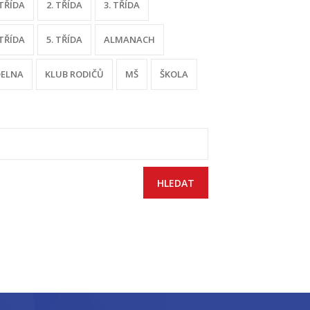
 TŘÍDA
2. TŘÍDA
3. TŘÍDA
 TŘÍDA
5. TŘÍDA
ALMANACH
DELNA
KLUB RODIČŮ
MŠ
ŠKOLA
yhledávání