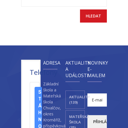
-- Sportovní areál
---- Tělocvična
---- Posilovna
---- Multifunkční hřiště
---- Správce areálu
ADRESA
AKTUALITY
NOVINKY
A
E-
Telefony
Kontakt
UDÁLOSTI
MAILEM
Základní
škola a
S
Mateřská
AKTUALITY
T
škola
(139)
Á
Chvalčov,
H
okres
MATEŘSKÁ
N
Kroměříž,
ŠKOLA
příspěvková
O
(35)