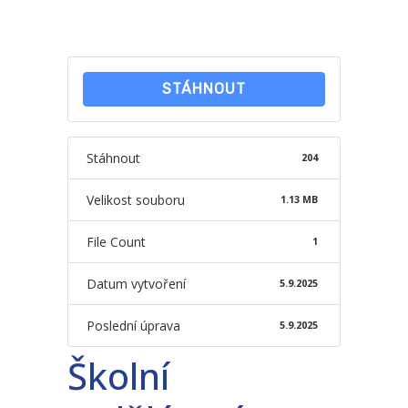
-- Školní řád ZŠ
-- Školní vzdělávací program ZŠ
STÁHNOUT
-- Fotogalerie ZŠ
Mateřská škola
Stáhnout
204
-- Aktuality MŠ
Velikost souboru
1.13 MB
-- Uspořádání dne MŠ
File Count
1
-- Učitelé MŠ
Datum vytvoření
5.9.2025
-- Organizace školního roku MŠ
Poslední úprava
5.9.2025
-- Zápis dětí do MŠ
Školní
-- Nadstandardní činnosti