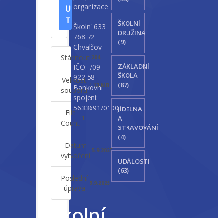
organizace
U
T
ŠKOLNÍ
Školní 633
DRUŽINA
768 72
(9)
Chvalčov
Stáhnout
204
ZÁKLADNÍ
IČO: 709
ŠKOLA
922 58
Velikost
(87)
1.13 MB
Bankovní
souboru
spojení:
5633691/0100
JÍDELNA
File
A
1
Count
STRAVOVÁNÍ
(4)
Datum
5.9.2025
vytvoření
UDÁLOSTI
(63)
Poslední
5.9.2025
úprava
Školní