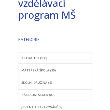
vzdělávací
-- Školní řád MŠ
program MŠ
-- Školní vzdělávací program MŠ
-- Fotogalerie MŠ
Školní družina
KATEGORIE
-- Aktuality a akce ŠD
-- Organizace školního roku ŠD
AKTUALITY (139)
-- Vnitřní řád ŠD
MATEŘSKÁ ŠKOLA (35)
-- Školní vzdělávací program ŠD
ŠKOLNÍ DRUŽINA (9)
-- Fotogalerie ŠD
ZÁKLADNÍ ŠKOLA (87)
Jídelna
-- Jídelníček
JÍDELNA A STRAVOVÁNÍ (4)