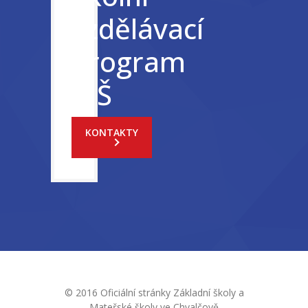
vzdělávací
program
MŠ
KONTAKTY
© 2016 Oficiální stránky Základní školy a
Mateřské školy ve Chvalčově