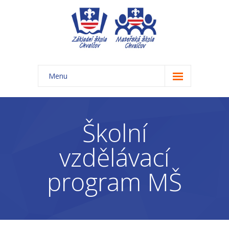
Menu
Úvod
Základní škola
Školní
-- Aktuality ZŠ
vzdělávací
-- Třídy ZŠ
program MŠ
-- Organizace školního roku ZŠ
-- Časový rozvrh, přestávky
-- Třídní schůzky