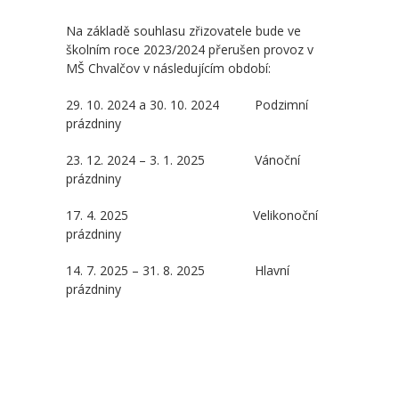
Na základě souhlasu zřizovatele bude ve
-- Školní řád ZŠ
školním roce 2023/2024 přerušen provoz v
MŠ Chvalčov v následujícím období:
-- Školní vzdělávací program ZŠ
29. 10. 2024 a 30. 10. 2024 Podzimní
-- Fotogalerie ZŠ
prázdniny
Mateřská škola
23. 12. 2024 – 3. 1. 2025 Vánoční
prázdniny
-- Aktuality MŠ
17. 4. 2025 Velikonoční
-- Uspořádání dne MŠ
prázdniny
-- Učitelé MŠ
14. 7. 2025 – 31. 8. 2025 Hlavní
prázdniny
-- Organizace školního roku MŠ
-- Zápis dětí do MŠ
-- Nadstandardní činnosti