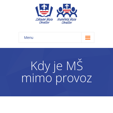
Menu
Úvod
Základní škola
Kdy je MŠ
-- Aktuality ZŠ
mimo provoz
-- Třídy ZŠ
-- Organizace školního roku ZŠ
-- Časový rozvrh, přestávky
-- Třídní schůzky