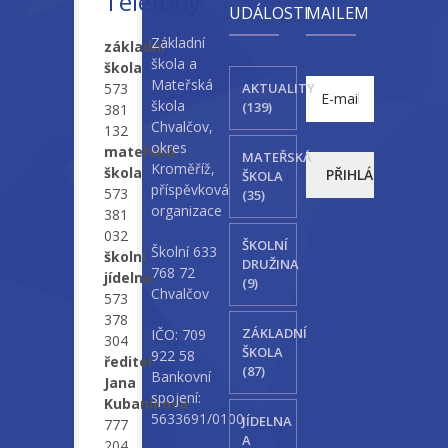
Telefony
UDÁLOSTI
MAILEM
Základní
základní
škola a
škola
Mateřská
573
AKTUALITY
škola
(139)
381
Chvalčov,
132
okres
mateřská
MATEŘSKÁ
Kroměříž,
škola
ŠKOLA
příspěvková
573
(35)
organizace
381
032
ŠKOLNÍ
Školní 633
školní
DRUŽINA
768 72
jídelna
(9)
Chvalčov
573
378
ZÁKLADNÍ
IČO: 709
304
ŠKOLA
922 58
ředitel
(87)
Bankovní
Jana
spojení:
Kubaníková
5633691/0100
JÍDELNA
777
A
204