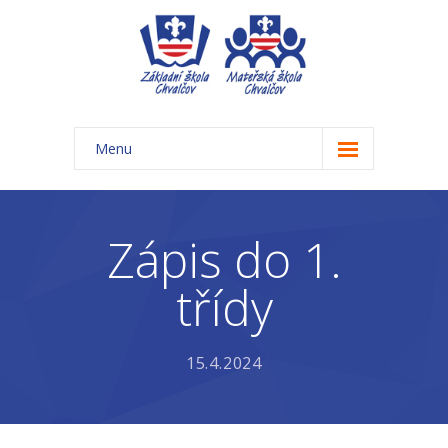
Menu
Úvod
Základní škola
Zápis do 1.
-- Aktuality ZŠ
třídy
-- Třídy ZŠ
-- Organizace školního roku ZŠ
15.4.2024
-- Časový rozvrh, přestávky
-- Třídní schůzky