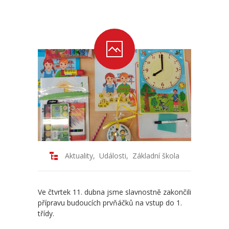
-- Školní řád ZŠ
-- Školní vzdělávací program ZŠ
-- Fotogalerie ZŠ
Mateřská škola
-- Aktuality MŠ
-- Uspořádání dne MŠ
-- Učitelé MŠ
Aktuality
,
Události
,
Základní škola
-- Organizace školního roku MŠ
-- Zápis dětí do MŠ
Ve čtvrtek 11. dubna jsme slavnostně zakončili
přípravu budoucích prvňáčků na vstup do 1.
-- Nadstandardní činnosti
třídy.