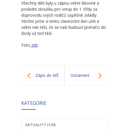
-- Školní řád MŠ
Všechny děti byly u zápisu velmi šikovné a
poslední zkoušku pro vstup do 1. třídy za
-- Školní vzdělávací program MŠ
doprovodu svých rodičů úspěšně zvládly.
Všichni jsme si tento slavnostní den užili a
-- Fotogalerie MŠ
velmi nás těší, že se naši budoucí prvňáčci do
školy už teď těší.
Školní družina
Foto
zde
-- Aktuality a akce ŠD
-- Organizace školního roku ŠD
-- Vnitřní řád ŠD
Zápis do MŠ
Oznámení
-- Školní vzdělávací program ŠD
ředitelky školy o
-- Fotogalerie ŠD
KATEGORIE
přijetí k
Jídelna
základnímu
-- Jídelníček
AKTUALITY (139)