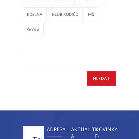
-- Sportovní areál
JÍDELNA
KLUB RODIČŮ
MŠ
---- Tělocvična
ŠKOLA
---- Posilovna
---- Multifunkční hřiště
Vyhledávání
---- Správce areálu
Kontakt
ADRESA
AKTUALITY
NOVINKY
A
E-