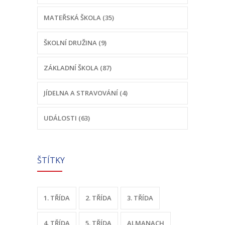
vzdělávání ve
-- Odhlášení stravy
MATEŘSKÁ ŠKOLA (35)
školním roce
-- Vnitřní řád ŠJ
ŠKOLNÍ DRUŽINA (9)
2024/2025
-- Seznam alergenů
ZÁKLADNÍ ŠKOLA (87)
O nás
JÍDELNA A STRAVOVÁNÍ (4)
-- Úřední deska a dokumenty
-- Klub rodičů
UDÁLOSTI (63)
-- Školská rada ZŠ Chvalčov
-- Školní poradenské pracoviště ZŠ a MŠ
ŠTÍTKY
-- Volná místa
1. TŘÍDA
2. TŘÍDA
3. TŘÍDA
-- Dotační programy
-- GDPR
4. TŘÍDA
5. TŘÍDA
ALMANACH