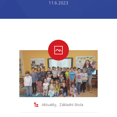
11.6.2023
-- Školní řád ZŠ
-- Školní vzdělávací program ZŠ
-- Fotogalerie ZŠ
Mateřská škola
-- Aktuality MŠ
-- Uspořádání dne MŠ
-- Učitelé MŠ
-- Organizace školního roku MŠ
-- Zápis dětí do MŠ
Aktuality
,
Základní škola
-- Nadstandardní činnosti