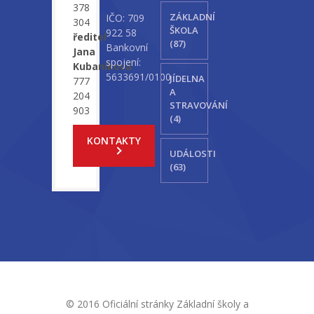
378
ZÁKLADNÍ
IČO: 709
304
ŠKOLA
922 58
ředitel
(87)
Bankovní
Jana
spojení:
Kubaníková
5633691/0100
JÍDELNA
777
A
204
STRAVOVÁNÍ
903
(4)
KONTAKTY
UDÁLOSTI
(63)
© 2016 Oficiální stránky Základní školy a