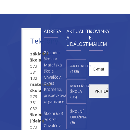
ADRESA
AKTUALITY
NOVINKY
A
E-
Telefony
UDÁLOSTI
MAILEM
Základní
základní
škola a
škola
Mateřská
573
AKTUALITY
škola
(139)
381
Chvalčov,
132
okres
mateřská
MATEŘSKÁ
Kroměříž,
škola
ŠKOLA
příspěvková
573
(35)
organizace
381
032
ŠKOLNÍ
Školní 633
školní
DRUŽINA
768 72
jídelna
(9)
Chvalčov
573