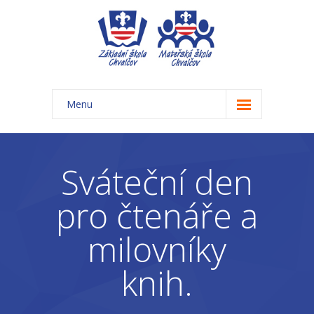
Menu
Úvod
Základní škola
Sváteční den
-- Aktuality ZŠ
pro čtenáře a
-- Třídy ZŠ
milovníky
-- Organizace školního roku ZŠ
knih.
-- Časový rozvrh, přestávky
-- Třídní schůzky