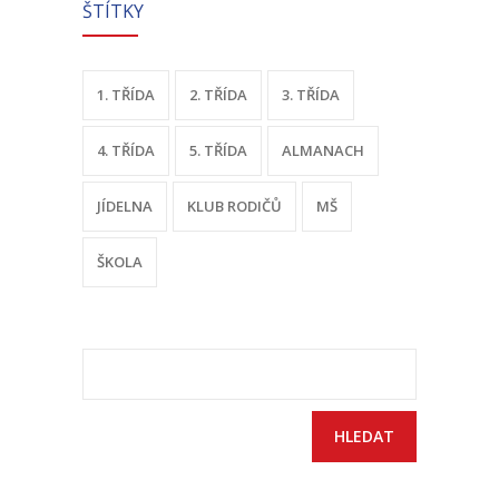
ŠTÍTKY
-- Sportovní areál
---- Tělocvična
1. TŘÍDA
2. TŘÍDA
3. TŘÍDA
---- Posilovna
4. TŘÍDA
5. TŘÍDA
ALMANACH
---- Multifunkční hřiště
JÍDELNA
KLUB RODIČŮ
MŠ
---- Správce areálu
ŠKOLA
Kontakt
Vyhledávání