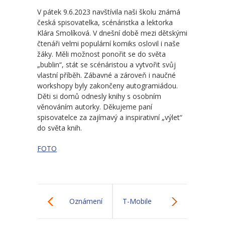
-- Školní řád MŠ
V pátek 9.6.2023 navštívila naši školu známá
česká spisovatelka, scénáristka a lektorka
-- Školní vzdělávací program MŠ
Klára Smolíková. V dnešní době mezi dětskými
čtenáři velmi populární komiks oslovil i naše
-- Fotogalerie MŠ
žáky. Měli možnost ponořit se do světa
„bublin“, stát se scénáristou a vytvořit svůj
Školní družina
vlastní příběh. Zábavné a zároveň i naučné
workshopy byly zakončeny autogramiádou.
-- Aktuality a akce ŠD
Děti si domů odnesly knihy s osobním
věnováním autorky. Děkujeme paní
-- Organizace školního roku ŠD
spisovatelce za zajímavý a inspirativní „výlet“
do světa knih.
-- Vnitřní řád ŠD
FOTO
-- Školní vzdělávací program ŠD
-- Fotogalerie ŠD
Jídelna
Oznámení
T-Mobile
-- Jídelníček