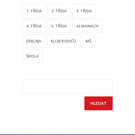
1. TŘÍDA
2. TŘÍDA
3. TŘÍDA
-- Sportovní areál
---- Tělocvična
4. TŘÍDA
5. TŘÍDA
ALMANACH
---- Posilovna
JÍDELNA
KLUB RODIČŮ
MŠ
---- Multifunkční hřiště
ŠKOLA
---- Správce areálu
Kontakt
Vyhledávání