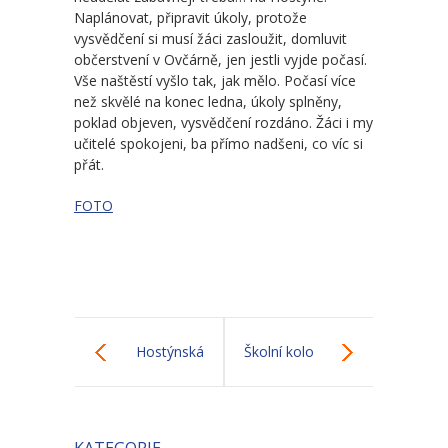
-- Školní řád MŠ
Naplánovat, připravit úkoly, protože
vysvědčení si musí žáci zasloužit, domluvit
-- Školní vzdělávací program MŠ
občerstvení v Ovčárně, jen jestli vyjde počasí.
Vše naštěstí vyšlo tak, jak mělo. Počasí více
-- Fotogalerie MŠ
než skvělé na konec ledna, úkoly splněny,
poklad objeven, vysvědčení rozdáno. Žáci i my
Školní družina
učitelé spokojeni, ba přímo nadšeni, co víc si
přát.
-- Aktuality a akce ŠD
FOTO
-- Organizace školního roku ŠD
-- Vnitřní řád ŠD
-- Školní vzdělávací program ŠD
-- Fotogalerie ŠD
Hostýnská
Školní kolo
Jídelna
píšťalička 2023
recitační
-- Jídelníček
KATEGORIE
soutěže