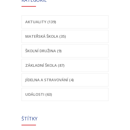
-- Odhlášení stravy
-- Vnitřní řád ŠJ
AKTUALITY (139)
-- Seznam alergenů
MATEŘSKÁ ŠKOLA (35)
O nás
ŠKOLNÍ DRUŽINA (9)
-- Úřední deska a dokumenty
ZÁKLADNÍ ŠKOLA (87)
-- Klub rodičů
-- Školská rada ZŠ Chvalčov
JÍDELNA A STRAVOVÁNÍ (4)
-- Školní poradenské pracoviště ZŠ a MŠ
UDÁLOSTI (63)
-- Volná místa
-- Dotační programy
ŠTÍTKY
-- GDPR