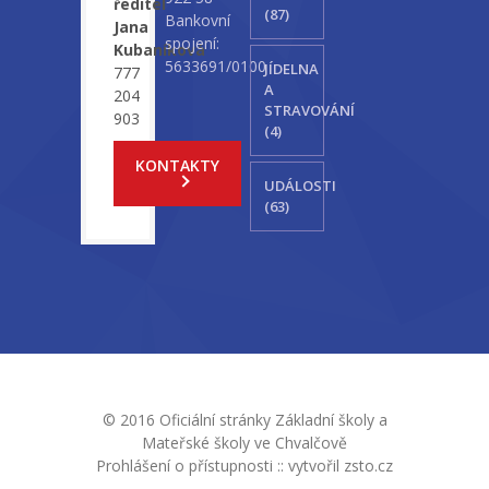
ředitel
(87)
Bankovní
Jana
spojení:
Kubaníková
5633691/0100
JÍDELNA
777
A
204
STRAVOVÁNÍ
903
(4)
KONTAKTY
UDÁLOSTI
(63)
© 2016 Oficiální stránky Základní školy a
Mateřské školy ve Chvalčově
Prohlášení o přístupnosti
::
vytvořil zsto.cz