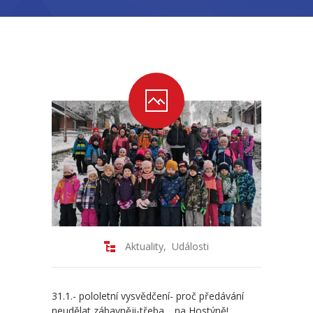
-- Školní řád ZŠ
-- Školní vzdělávací program ZŠ
-- Fotogalerie ZŠ
Mateřská škola
-- Aktuality MŠ
-- Uspořádání dne MŠ
-- Učitelé MŠ
-- Organizace školního roku MŠ
Aktuality
,
Události
-- Zápis dětí do MŠ
-- Nadstandardní činnosti
31.1.- pololetní vysvědčení- proč předávání
neudělat zábavněji-třeba… na Hostýně!