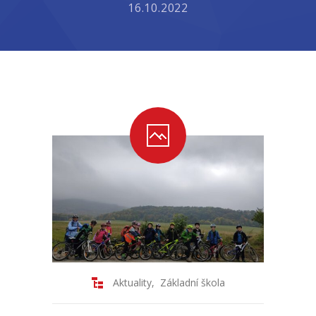
16.10.2022
-- Školní řád ZŠ
-- Školní vzdělávací program ZŠ
-- Fotogalerie ZŠ
Mateřská škola
-- Aktuality MŠ
-- Uspořádání dne MŠ
-- Učitelé MŠ
-- Organizace školního roku MŠ
-- Zápis dětí do MŠ
Aktuality
,
Základní škola
-- Nadstandardní činnosti