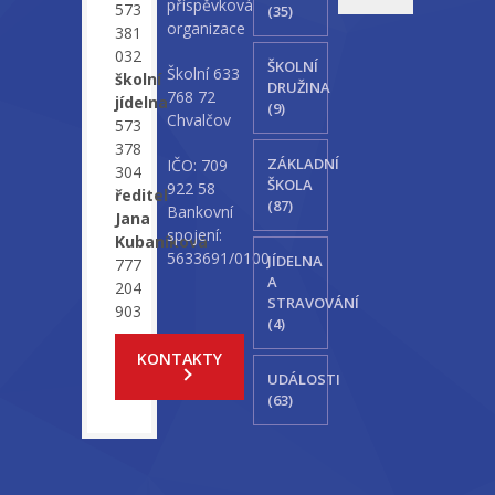
příspěvková
573
(35)
organizace
381
032
ŠKOLNÍ
Školní 633
školní
DRUŽINA
768 72
jídelna
(9)
Chvalčov
573
378
ZÁKLADNÍ
IČO: 709
304
ŠKOLA
922 58
ředitel
(87)
Bankovní
Jana
spojení:
Kubaníková
5633691/0100
JÍDELNA
777
A
204
STRAVOVÁNÍ
903
(4)
KONTAKTY
UDÁLOSTI
(63)