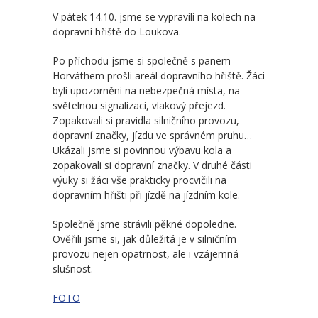
-- Školní řád MŠ
V pátek 14.10. jsme se vypravili na kolech na
dopravní hřiště do Loukova.
-- Školní vzdělávací program MŠ
Po příchodu jsme si společně s panem
-- Fotogalerie MŠ
Horváthem prošli areál dopravního hřiště. Žáci
byli upozorněni na nebezpečná místa, na
Školní družina
světelnou signalizaci, vlakový přejezd.
Zopakovali si pravidla silničního provozu,
-- Aktuality a akce ŠD
dopravní značky, jízdu ve správném pruhu…
Ukázali jsme si povinnou výbavu kola a
-- Organizace školního roku ŠD
zopakovali si dopravní značky. V druhé části
výuky si žáci vše prakticky procvičili na
-- Vnitřní řád ŠD
dopravním hřišti při jízdě na jízdním kole.
-- Školní vzdělávací program ŠD
Společně jsme strávili pěkné dopoledne.
Ověřili jsme si, jak důležitá je v silničním
-- Fotogalerie ŠD
provozu nejen opatrnost, ale i vzájemná
slušnost.
Jídelna
FOTO
-- Jídelníček