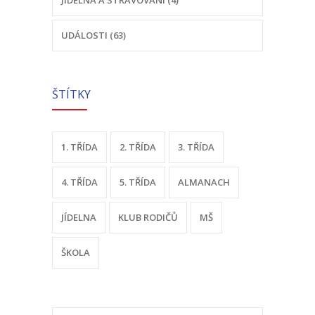
-- Sportovní areál
UDÁLOSTI (63)
---- Tělocvična
---- Posilovna
ŠTÍTKY
---- Multifunkční hřiště
---- Správce areálu
1. TŘÍDA
2. TŘÍDA
3. TŘÍDA
Kontakt
4. TŘÍDA
5. TŘÍDA
ALMANACH
JÍDELNA
KLUB RODIČŮ
MŠ
ŠKOLA