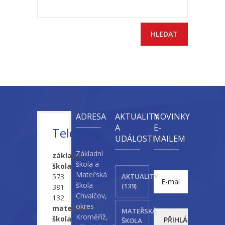
Vyhledávání
ADRESA
AKTUALITY
NOVINKY
A
E-
Telefony
UDÁLOSTI
MAILEM
Základní
základní
škola a
škola
Mateřská
573
AKTUALITY
škola
(139)
381
Chvalčov,
132
okres
mateřská
MATEŘSKÁ
Kroměříž,
škola
ŠKOLA