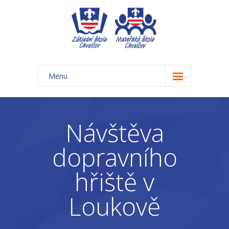
Menu
Úvod
Základní škola
Návštěva
-- Aktuality ZŠ
dopravního
-- Třídy ZŠ
hřiště v
-- Organizace školního roku ZŠ
Loukově
-- Časový rozvrh, přestávky
-- Třídní schůzky