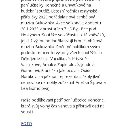
-- Školní řád MŠ
paní učitelky Konečné a Chvatíkové na
hudební soutěž. Letošní ročník Hostýnské
-- Školní vzdělávací program MŠ
píšťaličky 2023 pořádala nově cimbálová
muzika Bukovinka. Akce se konala v sobotu
-- Fotogalerie MŠ
28.1.2023 v prostorách ZUŠ Bystřice pod
Hostýnem. Soutěže se zúčastnilo 18 zpěváků,
Školní družina
jejichž výkon podpořila svojí hrou cimbálová
muzika Bukovinka. Početné publikum svým
-- Aktuality a akce ŠD
potleskem ocenilo výkony všech soutěžících.
Děkujeme Lucii Vaculíkové, Kristýně
-- Organizace školního roku ŠD
Vaculíkové, Amálce Zapletalové, Jendovi
Gomolovi, Františku Jakubcovi a Quidu
-- Vnitřní řád ŠD
Horákovi za pěknou reprezentaci školy (kvůli
nemoci se nemohly zúčastnit Anežka Šípová a
-- Školní vzdělávací program ŠD
Lea Gomolová).
-- Fotogalerie ŠD
Naše poděkování patří paní učitelce Konečné,
která svůj volný čas věnovala přípravě dětí na
Jídelna
soutěž.
-- Jídelníček
FOTO