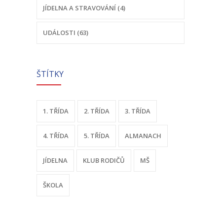
JÍDELNA A STRAVOVÁNÍ (4)
-- Sportovní areál
UDÁLOSTI (63)
---- Tělocvična
---- Posilovna
ŠTÍTKY
---- Multifunkční hřiště
---- Správce areálu
1. TŘÍDA
2. TŘÍDA
3. TŘÍDA
Kontakt
4. TŘÍDA
5. TŘÍDA
ALMANACH
JÍDELNA
KLUB RODIČŮ
MŠ
ŠKOLA