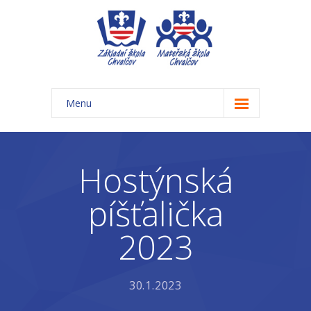
Menu
Úvod
Základní škola
Hostýnská
-- Aktuality ZŠ
píšťalička
-- Třídy ZŠ
2023
-- Organizace školního roku ZŠ
-- Časový rozvrh, přestávky
30.1.2023
-- Třídní schůzky