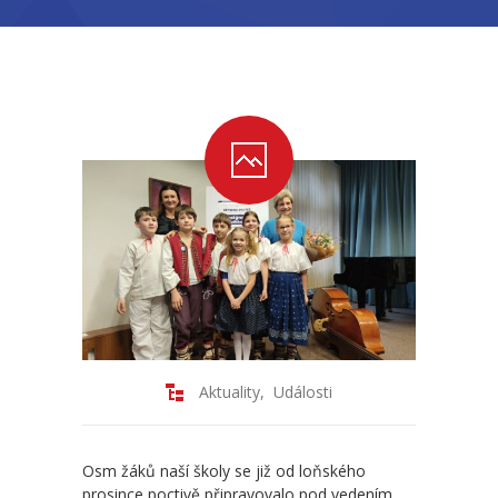
-- Školní řád ZŠ
-- Školní vzdělávací program ZŠ
-- Fotogalerie ZŠ
Mateřská škola
-- Aktuality MŠ
-- Uspořádání dne MŠ
-- Učitelé MŠ
-- Organizace školního roku MŠ
Aktuality
,
Události
-- Zápis dětí do MŠ
-- Nadstandardní činnosti
Osm žáků naší školy se již od loňského
prosince poctivě připravovalo pod vedením