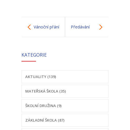
-- Odhlášení stravy
-- Vnitřní řád ŠJ
Vánoční přání
Předávání
-- Seznam alergenů
vysvědčení
O nás
KATEGORIE
trochu jinak
-- Úřední deska a dokumenty
-- Klub rodičů
AKTUALITY (139)
-- Školská rada ZŠ Chvalčov
MATEŘSKÁ ŠKOLA (35)
-- Školní poradenské pracoviště ZŠ a MŠ
-- Volná místa
ŠKOLNÍ DRUŽINA (9)
-- Dotační programy
ZÁKLADNÍ ŠKOLA (87)
-- GDPR