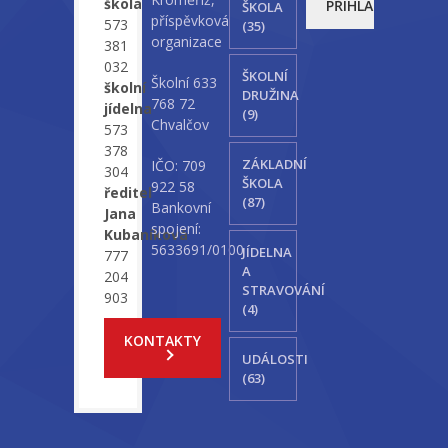
škola
ŠKOLA
příspěvková
573
(35)
organizace
381
032
ŠKOLNÍ
Školní 633
školní
DRUŽINA
768 72
jídelna
(9)
Chvalčov
573
378
ZÁKLADNÍ
IČO: 709
304
ŠKOLA
922 58
ředitel
(87)
Bankovní
Jana
spojení:
Kubaníková
5633691/0100
JÍDELNA
777
A
204
STRAVOVÁNÍ
903
(4)
KONTAKTY
UDÁLOSTI
(63)