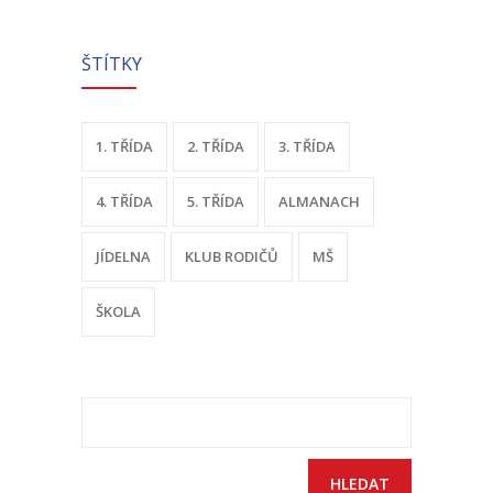
-- Sportovní areál
ŠTÍTKY
---- Tělocvična
---- Posilovna
1. TŘÍDA
2. TŘÍDA
3. TŘÍDA
---- Multifunkční hřiště
4. TŘÍDA
5. TŘÍDA
ALMANACH
---- Správce areálu
JÍDELNA
KLUB RODIČŮ
MŠ
Kontakt
ŠKOLA
Vyhledávání