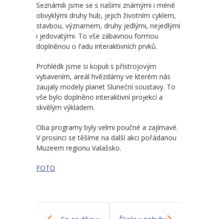
-- Školní řád MŠ
Seznámili jsme se s našimi známými i méně
obvyklými druhy hub, jejich životním cyklem,
-- Školní vzdělávací program MŠ
stavbou, významem, druhy jedlými, nejedlými
i jedovatými. To vše zábavnou formou
-- Fotogalerie MŠ
doplněnou o řadu interaktivních prvků.
Školní družina
Prohlédli jsme si kopuli s přístrojovým
vybavením, areál hvězdárny ve kterém nás
-- Aktuality a akce ŠD
zaujaly modely planet Sluneční soustavy. To
vše bylo doplněno interaktivní projekcí a
-- Organizace školního roku ŠD
skvělým výkladem.
Oba programy byly velmi poučné a zajímavé.
-- Vnitřní řád ŠD
V prosinci se těšíme na další akci pořádanou
Muzeem regionu Valašsko.
-- Školní vzdělávací program ŠD
FOTO
-- Fotogalerie ŠD
Jídelna
-- Jídelníček