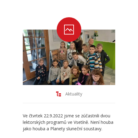
-- Školní řád ZŠ
-- Školní vzdělávací program ZŠ
-- Fotogalerie ZŠ
Mateřská škola
-- Aktuality MŠ
-- Uspořádání dne MŠ
-- Učitelé MŠ
Aktuality
-- Organizace školního roku MŠ
-- Zápis dětí do MŠ
Ve čtvrtek 22.9.2022 jsme se zúčastnili dvou
lektorských programů ve Vsetíně. Není houba
-- Nadstandardní činnosti
jako houba a Planety sluneční soustavy.