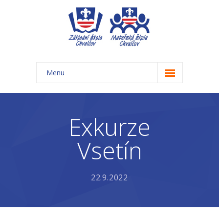
Menu
Úvod
Základní škola
Exkurze
-- Aktuality ZŠ
Vsetín
-- Třídy ZŠ
-- Organizace školního roku ZŠ
22.9.2022
-- Časový rozvrh, přestávky
-- Třídní schůzky