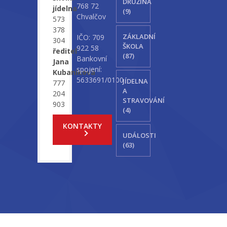
DRUŽINA
768 72
jídelna
(9)
Chvalčov
573
378
ZÁKLADNÍ
IČO: 709
304
ŠKOLA
922 58
ředitel
(87)
Bankovní
Jana
spojení:
Kubaníková
5633691/0100
JÍDELNA
777
A
204
STRAVOVÁNÍ
903
(4)
KONTAKTY
UDÁLOSTI
(63)