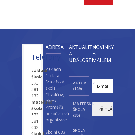
ADRESA
AKTUALITY
NOVINKY
A
E-
Telefony
UDÁLOSTI
MAILEM
Základní
základní
škola a
škola
Mateřská
573
AKTUALITY
škola
(139)
381
Chvalčov,
132
okres
mateřská
MATEŘSKÁ
Kroměříž,
škola
ŠKOLA
příspěvková
573
(35)
organizace
381
032
ŠKOLNÍ
Školní 633
školní