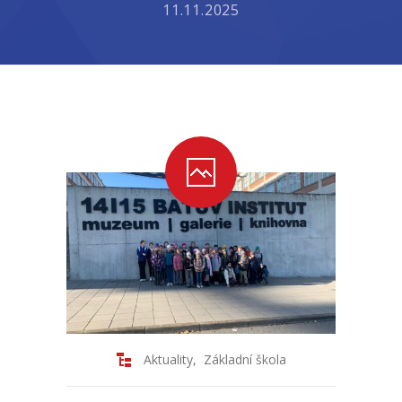
11.11.2025
-- Školní řád ZŠ
-- Školní vzdělávací program ZŠ
-- Fotogalerie ZŠ
Mateřská škola
-- Aktuality MŠ
-- Uspořádání dne MŠ
-- Učitelé MŠ
-- Organizace školního roku MŠ
-- Zápis dětí do MŠ
Aktuality
,
Základní škola
-- Nadstandardní činnosti