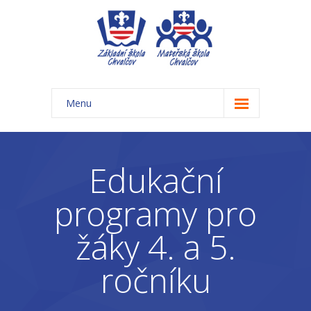
Menu
Úvod
Základní škola
Edukační
-- Aktuality ZŠ
programy pro
-- Třídy ZŠ
žáky 4. a 5.
-- Organizace školního roku ZŠ
ročníku
-- Časový rozvrh, přestávky
-- Třídní schůzky