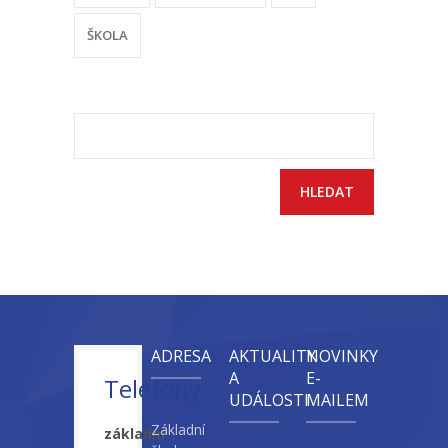
ŠKOLA
Vyhledávání
ADRESA
AKTUALITY
NOVINKY
A
E-
Telefony
UDÁLOSTI
MAILEM
Základní
základní