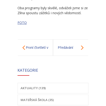
-- Odhlášení stravy
Oba programy byly skvělé, odváželi jsme si ze
Zlína spoustu zážitků i nových vědomostí.
-- Vnitřní řád ŠJ
FOTO
-- Seznam alergenů
O nás
-- Úřední deska a dokumenty
První čtvrtletí v
Předávání
-- Klub rodičů
naší škole
Slabikářů
-- Školská rada ZŠ Chvalčov
KATEGORIE
-- Školní poradenské pracoviště ZŠ a MŠ
-- Volná místa
AKTUALITY (139)
-- Dotační programy
MATEŘSKÁ ŠKOLA (35)
-- GDPR