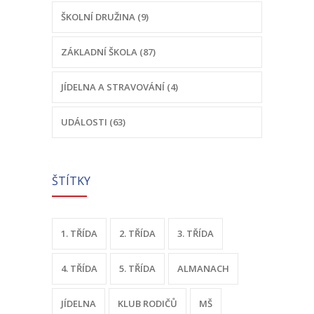
ŠKOLNÍ DRUŽINA (9)
-- Sportovní areál
ZÁKLADNÍ ŠKOLA (87)
---- Tělocvična
---- Posilovna
JÍDELNA A STRAVOVÁNÍ (4)
---- Multifunkční hřiště
UDÁLOSTI (63)
---- Správce areálu
Kontakt
ŠTÍTKY
1. TŘÍDA
2. TŘÍDA
3. TŘÍDA
4. TŘÍDA
5. TŘÍDA
ALMANACH
JÍDELNA
KLUB RODIČŮ
MŠ