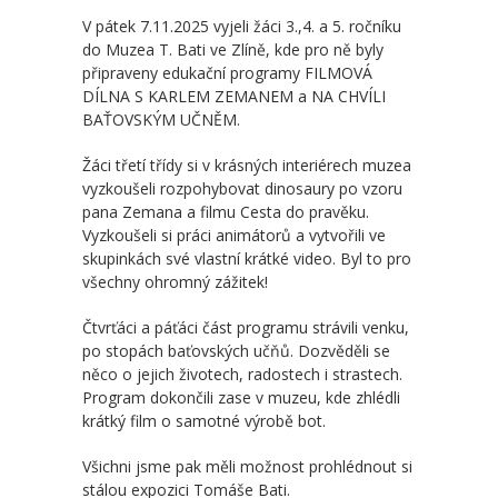
-- Školní řád MŠ
V pátek 7.11.2025 vyjeli žáci 3.,4. a 5. ročníku
do Muzea T. Bati ve Zlíně, kde pro ně byly
-- Školní vzdělávací program MŠ
připraveny edukační programy FILMOVÁ
DÍLNA S KARLEM ZEMANEM a NA CHVÍLI
-- Fotogalerie MŠ
BAŤOVSKÝM UČNĚM.
Školní družina
Žáci třetí třídy si v krásných interiérech muzea
vyzkoušeli rozpohybovat dinosaury po vzoru
-- Aktuality a akce ŠD
pana Zemana a filmu Cesta do pravěku.
Vyzkoušeli si práci animátorů a vytvořili ve
-- Organizace školního roku ŠD
skupinkách své vlastní krátké video. Byl to pro
všechny ohromný zážitek!
-- Vnitřní řád ŠD
Čtvrťáci a páťáci část programu strávili venku,
-- Školní vzdělávací program ŠD
po stopách baťovských učňů. Dozvěděli se
něco o jejich životech, radostech i strastech.
-- Fotogalerie ŠD
Program dokončili zase v muzeu, kde zhlédli
krátký film o samotné výrobě bot.
Jídelna
Všichni jsme pak měli možnost prohlédnout si
-- Jídelníček
stálou expozici Tomáše Bati.