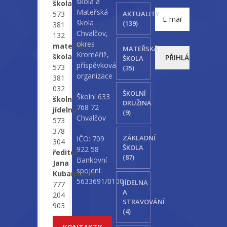
škola a
škola
Mateřská
573
AKTUALITY
škola
(139)
381
Chvalčov,
132
okres
mateřská
MATEŘSKÁ
Kroměříž,
škola
ŠKOLA
příspěvková
573
(35)
organizace
381
032
ŠKOLNÍ
Školní 633
školní
DRUŽINA
768 72
jídelna
(9)
Chvalčov
573
378
ZÁKLADNÍ
IČO: 709
304
ŠKOLA
922 58
ředitel
(87)
Bankovní
Jana
spojení:
Kubaníková
5633691/0100
JÍDELNA
777
A
204
STRAVOVÁNÍ
903
(4)