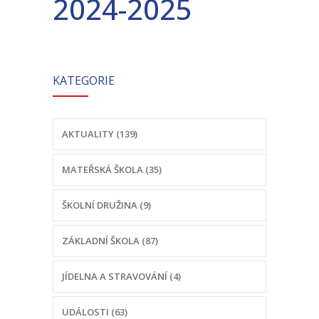
2024-2025
-- Školní řád MŠ
-- Školní vzdělávací program MŠ
-- Fotogalerie MŠ
KATEGORIE
Školní družina
-- Aktuality a akce ŠD
AKTUALITY (139)
-- Organizace školního roku ŠD
MATEŘSKÁ ŠKOLA (35)
-- Vnitřní řád ŠD
ŠKOLNÍ DRUŽINA (9)
-- Školní vzdělávací program ŠD
ZÁKLADNÍ ŠKOLA (87)
-- Fotogalerie ŠD
Jídelna
JÍDELNA A STRAVOVÁNÍ (4)
-- Jídelníček
UDÁLOSTI (63)