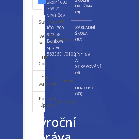
Školní 633
DRUŽINA
768 72
(9)
Chvalčov
Stáhnout
149
ZÁKLADNÍ
IČO: 709
ŠKOLA
922 58
Velikost
(87)
8.46 MB
Bankovní
souboru
spojení:
5633691/0100
JÍDELNA
File
A
1
Count
STRAVOVÁNÍ
(4)
Datum
30.10.2025
vytvoření
UDÁLOSTI
(63)
Poslední
30.10.2025
úprava
Výroční
zpráva