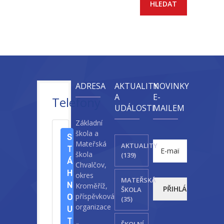
-- Sportovní areál
---- Tělocvična
---- Posilovna
---- Multifunkční hřiště
ADRESA
AKTUALITY
NOVINKY
A
E-
Telefony
---- Správce areálu
UDÁLOSTI
MAILEM
Základní
Kontakt
škola a
S
Mateřská
AKTUALITY
T
škola
(139)
Á
Chvalčov,
H
okres
MATEŘSKÁ
N
Kroměříž,
ŠKOLA
příspěvková
O
(35)
organizace
U
T
ŠKOLNÍ