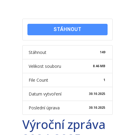
-- Školní řád ZŠ
-- Školní vzdělávací program ZŠ
STÁHNOUT
-- Fotogalerie ZŠ
Mateřská škola
Stáhnout
149
-- Aktuality MŠ
Velikost souboru
8.46 MB
-- Uspořádání dne MŠ
File Count
1
-- Učitelé MŠ
Datum vytvoření
30.10.2025
-- Organizace školního roku MŠ
Poslední úprava
30.10.2025
-- Zápis dětí do MŠ
Výroční zpráva
-- Nadstandardní činnosti