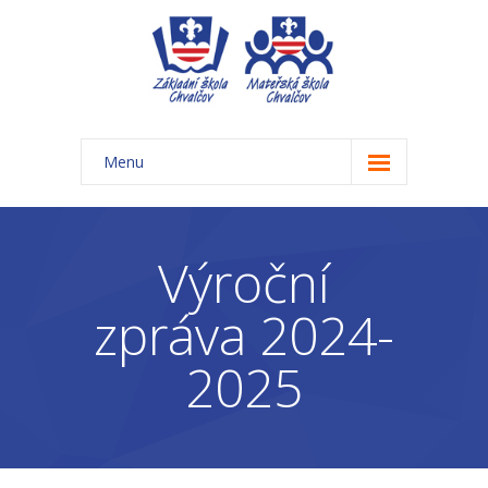
Menu
Úvod
Základní škola
Výroční
-- Aktuality ZŠ
zpráva 2024-
-- Třídy ZŠ
2025
-- Organizace školního roku ZŠ
-- Časový rozvrh, přestávky
-- Třídní schůzky