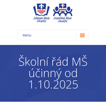
Menu
Úvod
Základní škola
Školní řád MŠ
-- Aktuality ZŠ
účinný od
-- Třídy ZŠ
1.10.2025
-- Organizace školního roku ZŠ
-- Časový rozvrh, přestávky
-- Třídní schůzky