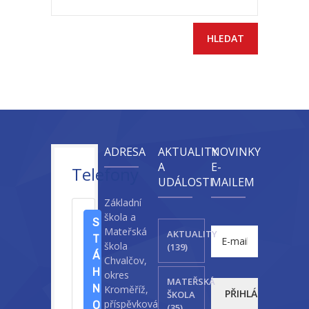
-- Sportovní areál
---- Tělocvična
---- Posilovna
---- Multifunkční hřiště
---- Správce areálu
ADRESA
AKTUALITY
NOVINKY
A
E-
Telefony
Kontakt
UDÁLOSTI
MAILEM
Základní
škola a
S
Mateřská
AKTUALITY
T
škola
(139)
Á
Chvalčov,
H
okres
MATEŘSKÁ
N
Kroměříž,
ŠKOLA
příspěvková
O
(35)