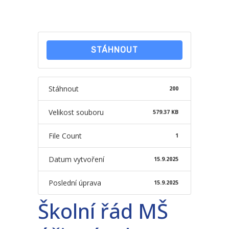
-- Školní řád ZŠ
-- Školní vzdělávací program ZŠ
STÁHNOUT
-- Fotogalerie ZŠ
Mateřská škola
Stáhnout
200
-- Aktuality MŠ
Velikost souboru
579.37 KB
-- Uspořádání dne MŠ
File Count
1
-- Učitelé MŠ
Datum vytvoření
15.9.2025
-- Organizace školního roku MŠ
Poslední úprava
15.9.2025
-- Zápis dětí do MŠ
Školní řád MŠ
-- Nadstandardní činnosti