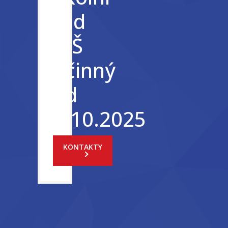
řád
MŠ
účinný
od
1.10.2025
KONTAKTY