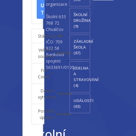
organizace
U
T
ŠKOLNÍ
Školní 633
DRUŽINA
768 72
(9)
Chvalčov
Stáhnout
200
ZÁKLADNÍ
IČO: 709
ŠKOLA
922 58
Velikost
(87)
579.37 KB
Bankovní
souboru
spojení:
5633691/0100
JÍDELNA
File
A
1
Count
STRAVOVÁNÍ
(4)
Datum
15.9.2025
vytvoření
UDÁLOSTI
(63)
Poslední
15.9.2025
úprava
Školní