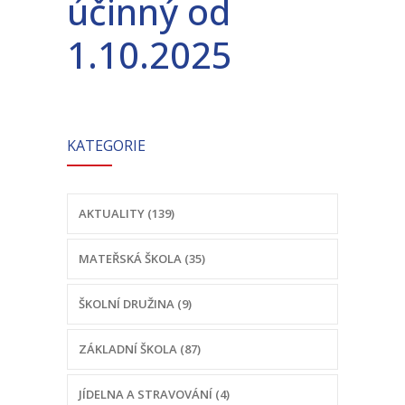
účinný od
-- Školní řád MŠ
1.10.2025
-- Školní vzdělávací program MŠ
-- Fotogalerie MŠ
Školní družina
KATEGORIE
-- Aktuality a akce ŠD
-- Organizace školního roku ŠD
AKTUALITY (139)
-- Vnitřní řád ŠD
MATEŘSKÁ ŠKOLA (35)
-- Školní vzdělávací program ŠD
ŠKOLNÍ DRUŽINA (9)
-- Fotogalerie ŠD
ZÁKLADNÍ ŠKOLA (87)
Jídelna
-- Jídelníček
JÍDELNA A STRAVOVÁNÍ (4)