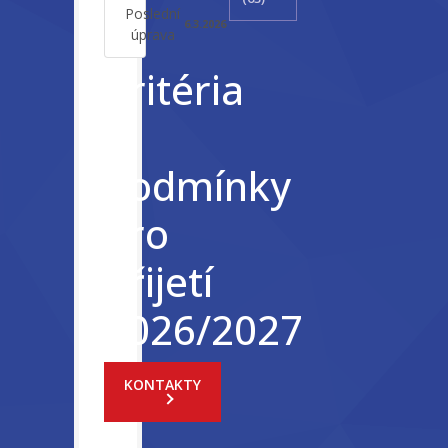
Poslední
6.3.2026
úprava
Kritéria
a
podmínky
pro
přijetí
2026/2027
KONTAKTY