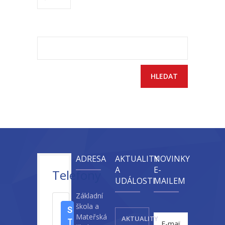
-- Sportovní areál
---- Tělocvična
Vyhledávání
---- Posilovna
---- Multifunkční hřiště
---- Správce areálu
Kontakt
ADRESA
AKTUALITY
NOVINKY
A
E-
Telefony
UDÁLOSTI
MAILEM
Základní
škola a
S
Mateřská
AKTUALITY
T