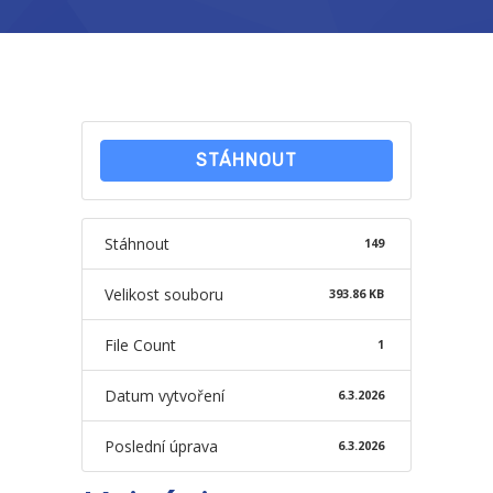
-- Školní řád ZŠ
-- Školní vzdělávací program ZŠ
-- Fotogalerie ZŠ
STÁHNOUT
Mateřská škola
-- Aktuality MŠ
Stáhnout
149
-- Uspořádání dne MŠ
Velikost souboru
393.86 KB
-- Učitelé MŠ
File Count
1
-- Organizace školního roku MŠ
Datum vytvoření
6.3.2026
-- Zápis dětí do MŠ
Poslední úprava
6.3.2026
-- Nadstandardní činnosti