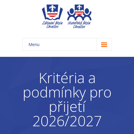
Menu
Úvod
Základní škola
Kritéria a
-- Aktuality ZŠ
podmínky pro
-- Třídy ZŠ
přijetí
-- Organizace školního roku ZŠ
2026/2027
-- Časový rozvrh, přestávky
-- Třídní schůzky