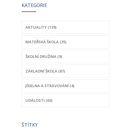
KATEGORIE
přijetí k
-- Odhlášení stravy
-- Vnitřní řád ŠJ
předškolnímu
AKTUALITY (139)
-- Seznam alergenů
vzdělávání ve
MATEŘSKÁ ŠKOLA (35)
O nás
školním roce
-- Úřední deska a dokumenty
ŠKOLNÍ DRUŽINA (9)
2023-2024
-- Klub rodičů
ZÁKLADNÍ ŠKOLA (87)
-- Školská rada ZŠ Chvalčov
JÍDELNA A STRAVOVÁNÍ (4)
-- Školní poradenské pracoviště ZŠ a MŠ
UDÁLOSTI (63)
-- Volná místa
-- Dotační programy
ŠTÍTKY
-- GDPR