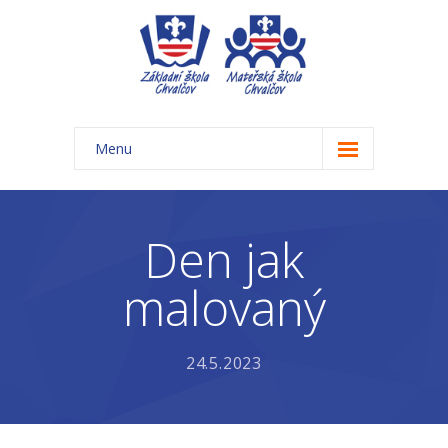
Menu
Úvod
Základní škola
Den jak
-- Aktuality ZŠ
malovaný
-- Třídy ZŠ
-- Organizace školního roku ZŠ
24.5.2023
-- Časový rozvrh, přestávky
-- Třídní schůzky