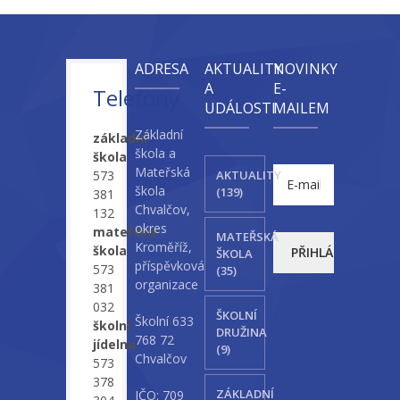
ADRESA
AKTUALITY
NOVINKY
A
E-
Telefony
UDÁLOSTI
MAILEM
Základní
základní
škola a
škola
Mateřská
573
AKTUALITY
škola
(139)
381
Chvalčov,
132
okres
mateřská
MATEŘSKÁ
Kroměříž,
škola
ŠKOLA
příspěvková
573
(35)
organizace
381
032
ŠKOLNÍ
Školní 633
školní
DRUŽINA
768 72
jídelna
(9)
Chvalčov
573
378
ZÁKLADNÍ
IČO: 709