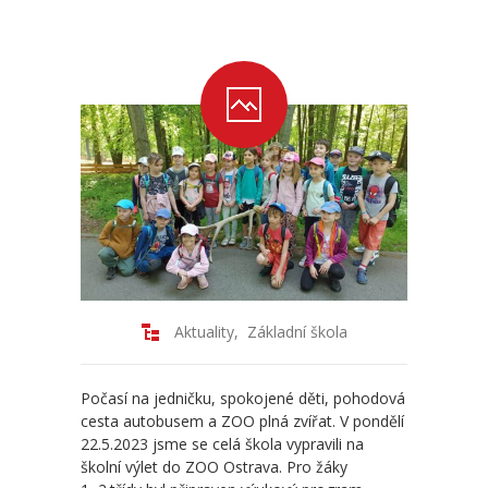
-- Školní řád ZŠ
-- Školní vzdělávací program ZŠ
-- Fotogalerie ZŠ
Mateřská škola
-- Aktuality MŠ
-- Uspořádání dne MŠ
-- Učitelé MŠ
Aktuality
,
Základní škola
-- Organizace školního roku MŠ
Počasí na jedničku, spokojené děti, pohodová
-- Zápis dětí do MŠ
cesta autobusem a ZOO plná zvířat. V pondělí
22.5.2023 jsme se celá škola vypravili na
-- Nadstandardní činnosti
školní výlet do ZOO Ostrava. Pro žáky