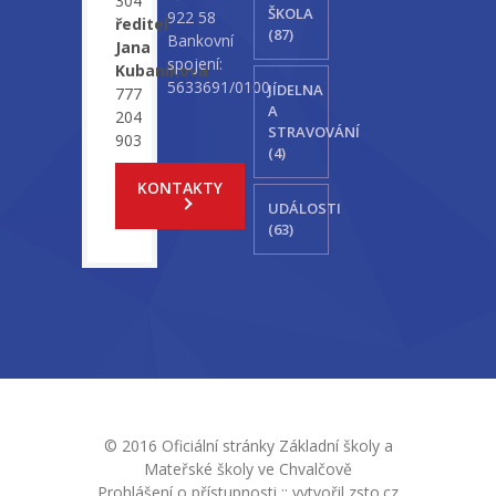
304
ŠKOLA
922 58
ředitel
(87)
Bankovní
Jana
spojení:
Kubaníková
5633691/0100
JÍDELNA
777
A
204
STRAVOVÁNÍ
903
(4)
KONTAKTY
UDÁLOSTI
(63)
© 2016 Oficiální stránky Základní školy a
Mateřské školy ve Chvalčově
Prohlášení o přístupnosti
::
vytvořil zsto.cz