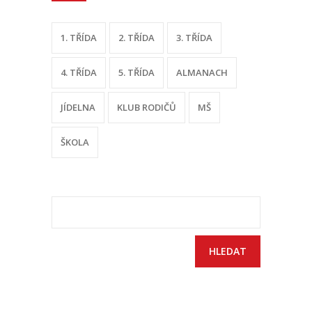
-- Sportovní areál
1. TŘÍDA
2. TŘÍDA
3. TŘÍDA
---- Tělocvična
4. TŘÍDA
5. TŘÍDA
ALMANACH
---- Posilovna
JÍDELNA
KLUB RODIČŮ
MŠ
---- Multifunkční hřiště
ŠKOLA
---- Správce areálu
Kontakt
Vyhledávání