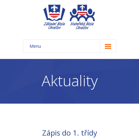
Menu
Úvod
Základní škola
Aktuality
-- Aktuality ZŠ
-- Třídy ZŠ
-- Organizace školního roku ZŠ
-- Časový rozvrh, přestávky
Zápis do 1. třídy
-- Třídní schůzky