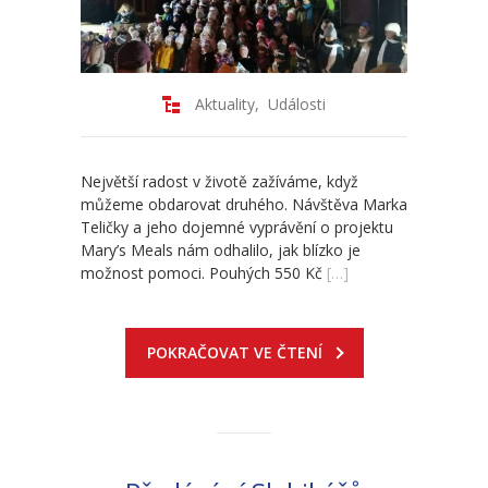
-- Odhlášení stravy
-- Vnitřní řád ŠJ
Aktuality
,
Události
-- Seznam alergenů
O nás
Největší radost v životě zažíváme, když
můžeme obdarovat druhého. Návštěva Marka
-- Úřední deska a dokumenty
Teličky a jeho dojemné vyprávění o projektu
Mary’s Meals nám odhalilo, jak blízko je
-- Klub rodičů
možnost pomoci. Pouhých 550 Kč
[…]
-- Školská rada ZŠ Chvalčov
-- Školní poradenské pracoviště ZŠ a MŠ
POKRAČOVAT VE ČTENÍ
-- Volná místa
-- Dotační programy
-- GDPR