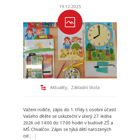
19.12.2025
-- Školní řád ZŠ
-- Školní vzdělávací program ZŠ
-- Fotogalerie ZŠ
Mateřská škola
-- Aktuality MŠ
-- Uspořádání dne MŠ
Aktuality
,
Základní škola
-- Učitelé MŠ
-- Organizace školního roku MŠ
Vážení rodiče, zápis do 1. třídy s osobní účastí
Vašeho dítěte se uskuteční v úterý 27. ledna
-- Zápis dětí do MŠ
2026 od 14:00 do 17:00 hodin v budově ZŠ a
MŠ Chvalčov. Zápis se týká dětí narozených
-- Nadstandardní činnosti
od
[…]