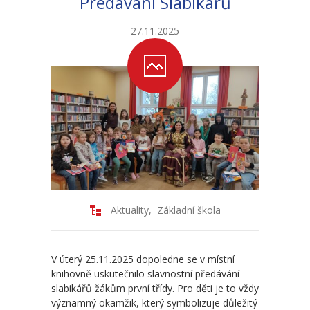
Předávání Slabikářů
-- Sportovní areál
27.11.2025
---- Tělocvična
---- Posilovna
---- Multifunkční hřiště
---- Správce areálu
Kontakt
Aktuality
,
Základní škola
V úterý 25.11.2025 dopoledne se v místní
knihovně uskutečnilo slavnostní předávání
slabikářů žákům první třídy. Pro děti je to vždy
významný okamžik, který symbolizuje důležitý