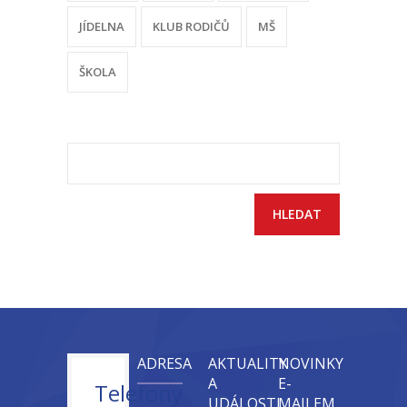
JÍDELNA
KLUB RODIČŮ
MŠ
ŠKOLA
Vyhledávání
ADRESA
AKTUALITY
NOVINKY
A
E-
Telefony
UDÁLOSTI
MAILEM