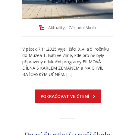
Aktuality
,
Základní škola
V pátek 7.11.2025 vyjeli žáci 3.,4. a 5. ročníku
do Muzea T. Bati ve Zlíně, kde pro ně byly
připraveny edukační programy FILMOVÁ
DÍLNA S KARLEM ZEMANEM a NA CHVÍLI
BAŤOVSKÝM UČNĚM.
[…]
POKRAČOVAT VE ČTENÍ
První čtvrtletí v naší škole