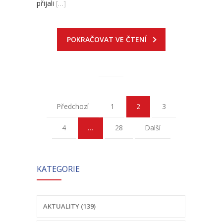
přijali
[…]
POKRAČOVAT VE ČTENÍ
Předchozí
1
2
3
4
…
28
Další
KATEGORIE
AKTUALITY (139)