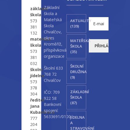
Základní
základní
škola a
škola
Mateřská
573
AKTUALITY
škola
(139)
381
Chvalčov,
132
okres
mateřská
MATEŘSKÁ
Kroměříž,
škola
ŠKOLA
příspěvková
573
(35)
organizace
381
032
ŠKOLNÍ
Školní 633
školní
DRUŽINA
768 72
jídelna
(9)
Chvalčov
573
378
ZÁKLADNÍ
IČO: 709
304
ŠKOLA
922 58
ředitel
(87)
Bankovní
Jana
spojení:
Kubaníková
5633691/0100
JÍDELNA
777
A
204
STRAVOVÁNÍ