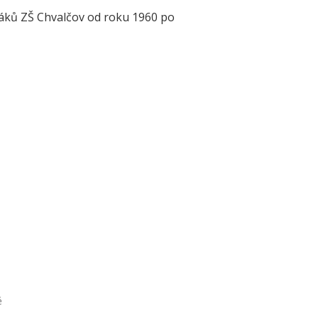
žáků ZŠ Chvalčov od roku 1960 po
ě