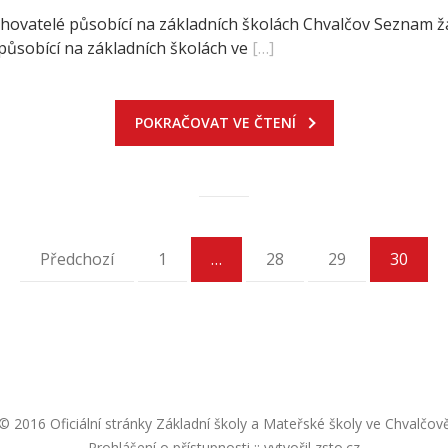
ychovatelé působící na základních školách Chvalčov Seznam 
působící na základních školách ve
[…]
POKRAČOVAT VE ČTENÍ
Předchozí
1
…
28
29
30
© 2016 Oficiální stránky Základní školy a Mateřské školy ve Chvalčov
Prohlášení o přístupnosti
::
vytvořil zsto.cz