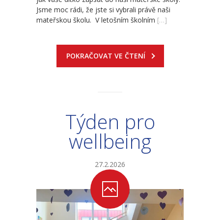
Jsme moc rádi, že jste si vybrali právě naši
-- Sportovní areál
mateřskou školu. V letošním školním
[…]
---- Tělocvična
POKRAČOVAT VE ČTENÍ
---- Posilovna
---- Multifunkční hřiště
---- Správce areálu
Týden pro
Kontakt
wellbeing
27.2.2026