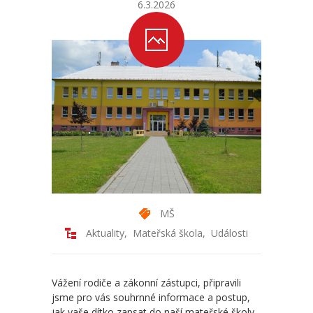
6.3.2026
-- Odhlášení stravy
-- Vnitřní řád ŠJ
-- Seznam alergenů
O nás
-- Úřední deska a dokumenty
-- Klub rodičů
-- Školská rada ZŠ Chvalčov
MŠ
-- Školní poradenské pracoviště ZŠ a MŠ
Aktuality
,
Mateřská škola
,
Události
-- Volná místa
-- Dotační programy
Vážení rodiče a zákonní zástupci, připravili
jsme pro vás souhrnné informace a postup,
-- GDPR
jak vaše dítko zapsat do naší mateřské školy.