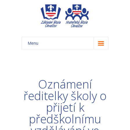
Menu
Úvod
Základní škola
Oznámení
-- Aktuality ZŠ
ředitelky školy o
-- Třídy ZŠ
přijetí k
-- Organizace školního roku ZŠ
předškolnímu
-- Časový rozvrh, přestávky
-- Třídní schůzky