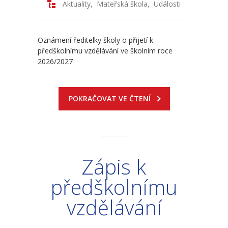
Aktuality
,
Mateřská škola
,
Události
-- Školní řád MŠ
-- Školní vzdělávací program MŠ
Oznámení ředitelky školy o přijetí k
-- Fotogalerie MŠ
předškolnímu vzdělávání ve školním roce
2026/2027
Školní družina
-- Aktuality a akce ŠD
POKRAČOVAT VE ČTENÍ
-- Organizace školního roku ŠD
-- Vnitřní řád ŠD
-- Školní vzdělávací program ŠD
Zápis k
-- Fotogalerie ŠD
předškolnímu
Jídelna
vzdělávání
-- Jídelníček